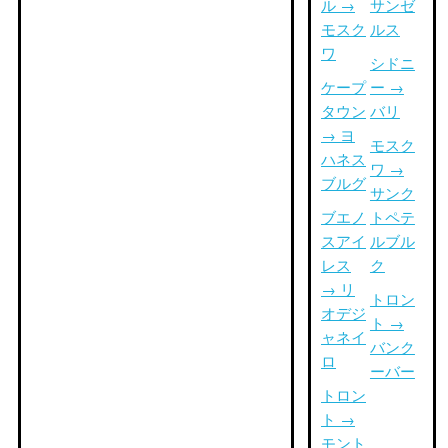
ル →
サンゼ
モスク
ルス
ワ
シドニ
ケープ
ー →
タウン
バリ
→ ヨ
モスク
ハネス
ワ →
ブルグ
サンク
ブエノ
トペテ
スアイ
ルブル
レス
ク
→ リ
トロン
オデジ
ト →
ャネイ
バンク
ロ
ーバー
トロン
ト →
モント