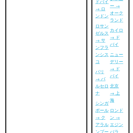
ドバイ
ー →
→ ロ
オーク
ンドン
ランド
ロサン
カイロ
ゼルス
→ ド
→ サ
バイ
ンフラ
ンシス
ニュー
コ
デリー
→ ド
パリ
バイ
→ バ
ルセロ
北京
ナ
→ 上
海
シンガ
ポール
ロンド
→ ク
ン →
アラル
エジン
ンプー
バラ