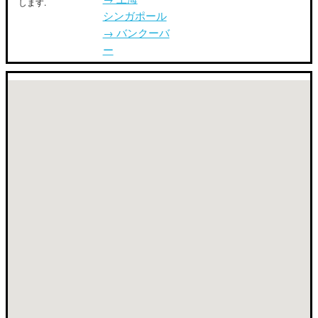
します.
シンガポール
→ バンクーバ
ー