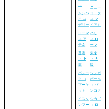
ル
ニュー
ムンバ
ヨーク
イ →
→ マ
デリー
イアミ
ローマ
パリ
→ ア
→ ロ
テネ
ーマ
香港
東京
→ 上
→ 大
海
阪
バンコ
シンガ
ク →
ポール
プーケ
→ バ
ット
ンコク
イスタ
シカゴ
ンブー
→ ロ