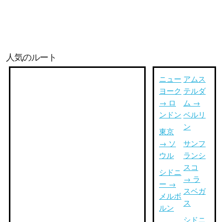
人気のルート
ニュー
アムス
ヨーク
テルダ
→ ロ
ム →
ンドン
ベルリ
ン
東京
→ ソ
サンフ
ウル
ランシ
スコ
シドニ
→ ラ
ー →
スベガ
メルボ
ス
ルン
シドニ