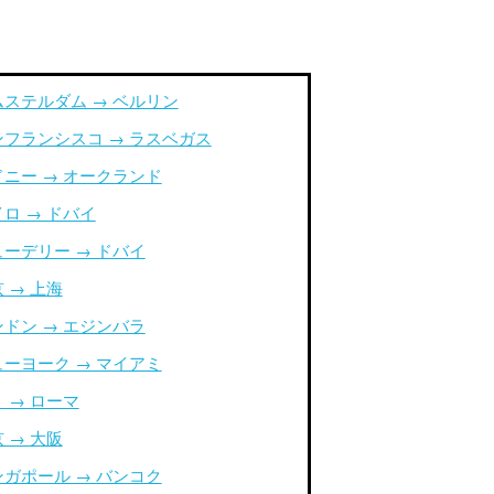
ムステルダム → ベルリン
ンフランシスコ → ラスベガス
ドニー → オークランド
ロ → ドバイ
ューデリー → ドバイ
 → 上海
ンドン → エジンバラ
ューヨーク → マイアミ
 → ローマ
 → 大阪
ンガポール → バンコク