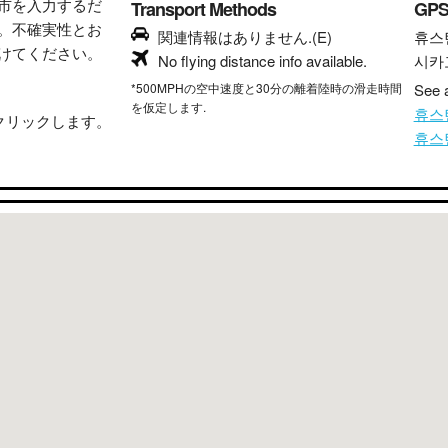
市を入力するだ
Transport Methods
GP
。不確実性とお
関連情報はありません.(E)
휴스
けてください。
No flying distance info available.
시카
*500MPHの空中速度と30分の離着陸時の滑走時間
See a
を仮定します.
휴스
クリックします。
휴스