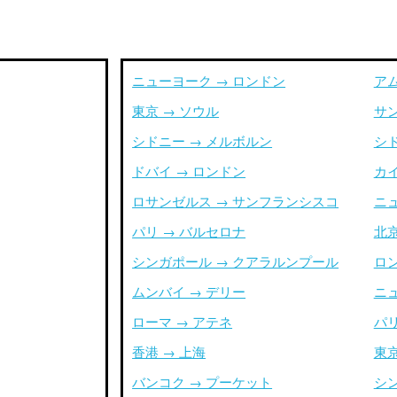
ニューヨーク → ロンドン
ア
東京 → ソウル
サ
シドニー → メルボルン
シ
ドバイ → ロンドン
カイ
ロサンゼルス → サンフランシスコ
ニ
パリ → バルセロナ
北京
シンガポール → クアラルンプール
ロ
ムンバイ → デリー
ニ
ローマ → アテネ
パリ
香港 → 上海
東京
バンコク → プーケット
シ