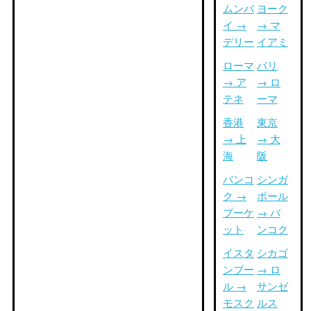
ムンバ
ヨーク
イ →
→ マ
デリー
イアミ
ローマ
パリ
→ ア
→ ロ
テネ
ーマ
香港
東京
→ 上
→ 大
海
阪
バンコ
シンガ
ク →
ポール
プーケ
→ バ
ット
ンコク
イスタ
シカゴ
ンブー
→ ロ
ル →
サンゼ
モスク
ルス