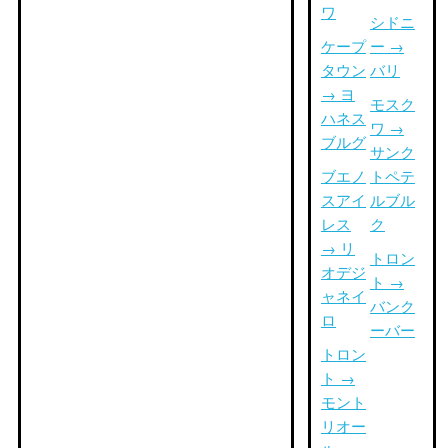
ワ
シドニ
ケープ
ー →
タウン
バリ
→ ヨ
モスク
ハネス
ワ →
ブルグ
サンク
ブエノ
トペテ
スアイ
ルブル
レス
ク
→ リ
トロン
オデジ
ト →
ャネイ
バンク
ロ
ーバー
トロン
ト →
モント
リオー