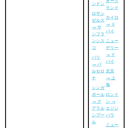
オーク
ンドン
ランド
ロサン
カイロ
ゼルス
→ ド
→ サ
バイ
ンフラ
ンシス
ニュー
コ
デリー
→ ド
パリ
バイ
→ バ
ルセロ
北京
ナ
→ 上
海
シンガ
ポール
ロンド
→ ク
ン →
アラル
エジン
ンプー
バラ
ル
ニュー