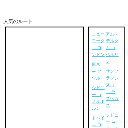
人気のルート
ニュー
アムス
ヨーク
テルダ
→ ロ
ム →
ンドン
ベルリ
ン
東京
→ ソ
サンフ
ウル
ランシ
スコ
シドニ
→ ラ
ー →
スベガ
メルボ
ス
ルン
シドニ
ドバイ
ー →
→ ロ