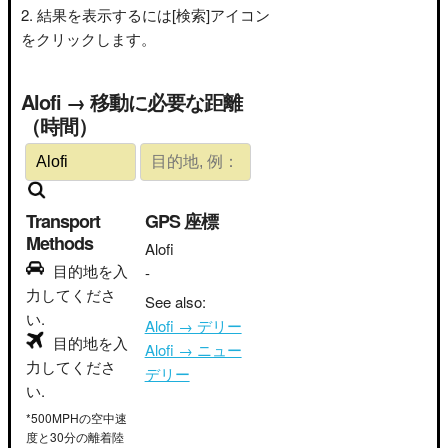
結果を表示するには[検索]アイコン
をクリックします。
Alofi → 移動に必要な距離
（時間）
Transport
GPS 座標
Methods
Alofi
目的地を入
-
力してくださ
See also:
い.
Alofi → デリー
目的地を入
Alofi → ニュー
力してくださ
デリー
い.
*500MPHの空中速
度と30分の離着陸