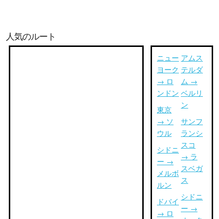
人気のルート
ニュー
アムス
ヨーク
テルダ
→ ロ
ム →
ンドン
ベルリ
ン
東京
→ ソ
サンフ
ウル
ランシ
スコ
シドニ
→ ラ
ー →
スベガ
メルボ
ス
ルン
シドニ
ドバイ
ー →
→ ロ