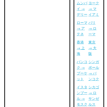
ムンバ
ヨーク
イ →
→ マ
デリー
イアミ
ローマ
パリ
→ ア
→ ロ
テネ
ーマ
香港
東京
→ 上
→ 大
海
阪
バンコ
シンガ
ク →
ポール
プーケ
→ バ
ット
ンコク
イスタ
シカゴ
ンブー
→ ロ
ル →
サンゼ
モスク
ルス