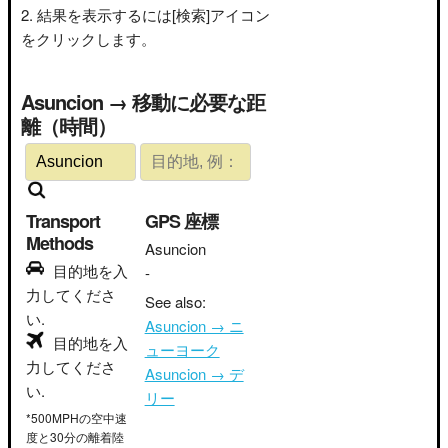
結果を表示するには[検索]アイコン
をクリックします。
Asuncion → 移動に必要な距
離（時間）
Transport
GPS 座標
Methods
Asuncion
目的地を入
-
力してくださ
See also:
い.
Asuncion → ニ
目的地を入
ューヨーク
力してくださ
Asuncion → デ
い.
リー
*500MPHの空中速
度と30分の離着陸