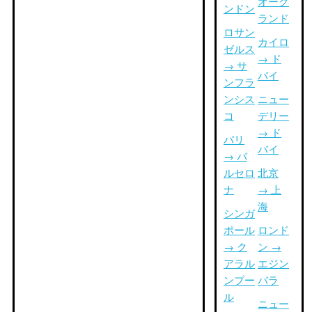
オーク
ンドン
ランド
ロサン
カイロ
ゼルス
→ ド
→ サ
バイ
ンフラ
ンシス
ニュー
コ
デリー
→ ド
パリ
バイ
→ バ
ルセロ
北京
ナ
→ 上
海
シンガ
ポール
ロンド
→ ク
ン →
アラル
エジン
ンプー
バラ
ル
ニュー