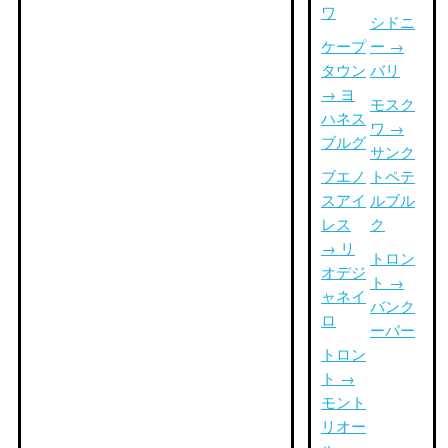
ワ
シドニ
ケープ
ー →
タウン
バリ
→ ヨ
モスク
ハネス
ワ →
ブルグ
サンク
ブエノ
トペテ
スアイ
ルブル
レス
ク
→ リ
トロン
オデジ
ト →
ャネイ
バンク
ロ
ーバー
トロン
ト →
モント
リオー