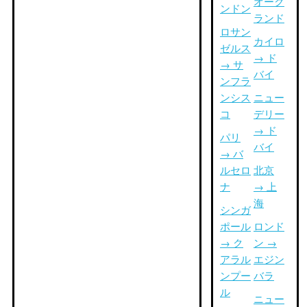
オーク
ンドン
ランド
ロサン
カイロ
ゼルス
→ ド
→ サ
バイ
ンフラ
ンシス
ニュー
コ
デリー
→ ド
パリ
バイ
→ バ
ルセロ
北京
ナ
→ 上
海
シンガ
ポール
ロンド
→ ク
ン →
アラル
エジン
ンプー
バラ
ル
ニュー