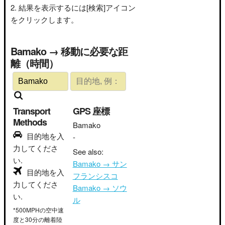
結果を表示するには[検索]アイコン
をクリックします。
Bamako → 移動に必要な距
離（時間）
Transport
GPS 座標
Methods
Bamako
目的地を入
-
力してくださ
See also:
い.
Bamako → サン
目的地を入
フランシスコ
力してくださ
Bamako → ソウ
い.
ル
*500MPHの空中速
度と30分の離着陸