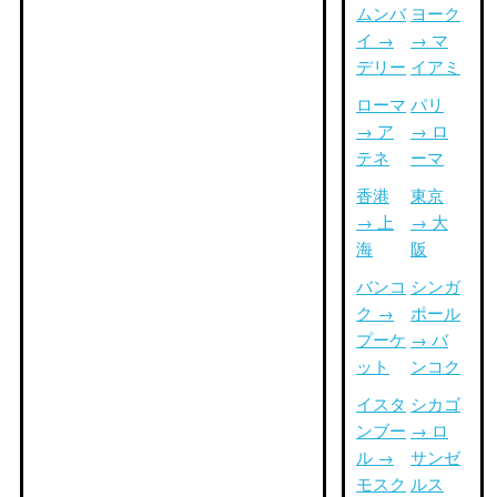
ムンバ
ヨーク
イ →
→ マ
デリー
イアミ
ローマ
パリ
→ ア
→ ロ
テネ
ーマ
香港
東京
→ 上
→ 大
海
阪
バンコ
シンガ
ク →
ポール
プーケ
→ バ
ット
ンコク
イスタ
シカゴ
ンブー
→ ロ
ル →
サンゼ
モスク
ルス