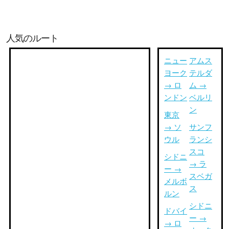
人気のルート
ニュー
アムス
ヨーク
テルダ
→ ロ
ム →
ンドン
ベルリ
ン
東京
→ ソ
サンフ
ウル
ランシ
スコ
シドニ
→ ラ
ー →
スベガ
メルボ
ス
ルン
シドニ
ドバイ
ー →
→ ロ