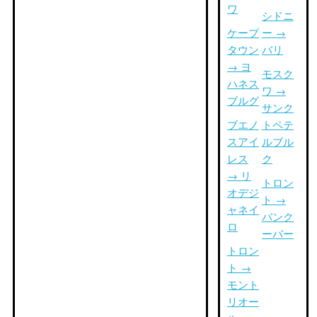
ワ
シドニ
ケープ
ー →
タウン
バリ
→ ヨ
モスク
ハネス
ワ →
ブルグ
サンク
ブエノ
トペテ
スアイ
ルブル
レス
ク
→ リ
トロン
オデジ
ト →
ャネイ
バンク
ロ
ーバー
トロン
ト →
モント
リオー