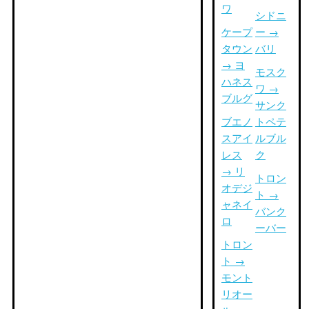
ワ
シドニ
ケープ
ー →
タウン
バリ
→ ヨ
モスク
ハネス
ワ →
ブルグ
サンク
ブエノ
トペテ
スアイ
ルブル
レス
ク
→ リ
トロン
オデジ
ト →
ャネイ
バンク
ロ
ーバー
トロン
ト →
モント
リオー