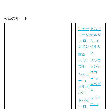
人気のルート
ニュー
アムス
ヨーク
テルダ
→ ロ
ム →
ンドン
ベルリ
ン
東京
→ ソ
サンフ
ウル
ランシ
スコ
シドニ
→ ラ
ー →
スベガ
メルボ
ス
ルン
シドニ
ドバイ
ー →
→ ロ