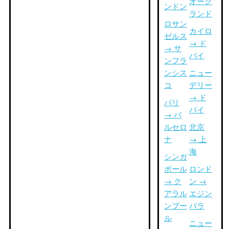
オーク
ンドン
ランド
ロサン
カイロ
ゼルス
→ ド
→ サ
バイ
ンフラ
ンシス
ニュー
コ
デリー
→ ド
パリ
バイ
→ バ
ルセロ
北京
ナ
→ 上
海
シンガ
ポール
ロンド
→ ク
ン →
アラル
エジン
ンプー
バラ
ル
ニュー