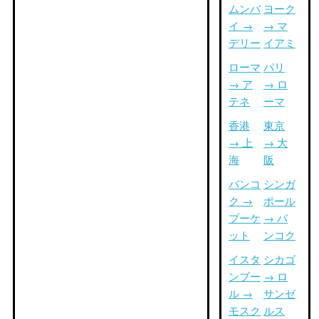
ムンバ
ヨーク
イ →
→ マ
デリー
イアミ
ローマ
パリ
→ ア
→ ロ
テネ
ーマ
香港
東京
→ 上
→ 大
海
阪
バンコ
シンガ
ク →
ポール
プーケ
→ バ
ット
ンコク
イスタ
シカゴ
ンブー
→ ロ
ル →
サンゼ
モスク
ルス