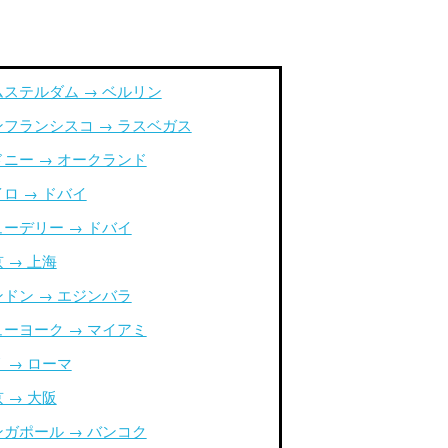
ムステルダム → ベルリン
ンフランシスコ → ラスベガス
ドニー → オークランド
ロ → ドバイ
ューデリー → ドバイ
 → 上海
ンドン → エジンバラ
ューヨーク → マイアミ
 → ローマ
 → 大阪
ンガポール → バンコク