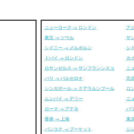
ニューヨーク → ロンドン
ア
東京 → ソウル
サ
シドニー → メルボルン
シ
ドバイ → ロンドン
カイ
ロサンゼルス → サンフランシスコ
ニ
パリ → バルセロナ
北京
シンガポール → クアラルンプール
ロ
ムンバイ → デリー
ニ
ローマ → アテネ
パリ
香港 → 上海
東京
バンコク → プーケット
シ