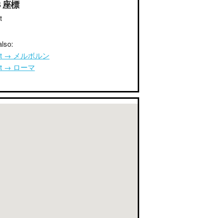
S 座標
t
lso:
rut → メルボルン
rut → ローマ