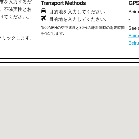
市を入力するだ
Transport Methods
GP
。不確実性とお
目的地を入力してください.
Beiru
けてください。
目的地を入力してください.
-
*500MPHの空中速度と30分の離着陸時の滑走時間
See a
を仮定します.
Bei
クリックします。
Bei