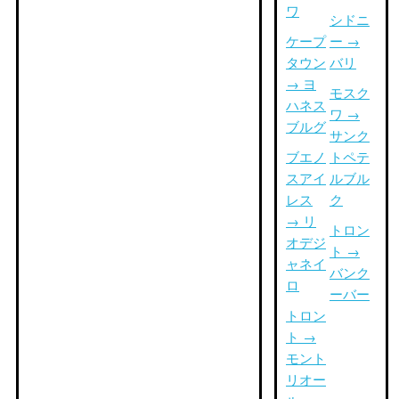
ワ
シドニ
ケープ
ー →
タウン
バリ
→ ヨ
モスク
ハネス
ワ →
ブルグ
サンク
ブエノ
トペテ
スアイ
ルブル
レス
ク
→ リ
トロン
オデジ
ト →
ャネイ
バンク
ロ
ーバー
トロン
ト →
モント
リオー