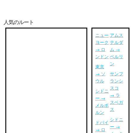
人気のルート
ニュー
アムス
ヨーク
テルダ
→ ロ
ム →
ンドン
ベルリ
ン
東京
→ ソ
サンフ
ウル
ランシ
スコ
シドニ
→ ラ
ー →
スベガ
メルボ
ス
ルン
シドニ
ドバイ
ー →
→ ロ