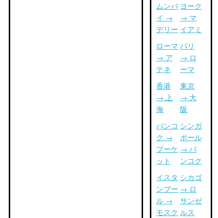
ムンバ
ヨーク
イ →
→ マ
デリー
イアミ
ローマ
パリ
→ ア
→ ロ
テネ
ーマ
香港
東京
→ 上
→ 大
海
阪
バンコ
シンガ
ク →
ポール
プーケ
→ バ
ット
ンコク
イスタ
シカゴ
ンブー
→ ロ
ル →
サンゼ
モスク
ルス