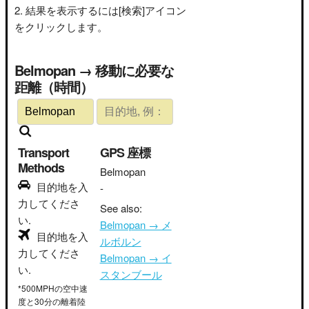
結果を表示するには[検索]アイコン
をクリックします。
Belmopan → 移動に必要な
距離（時間）
Transport
GPS 座標
Methods
Belmopan
目的地を入
-
力してくださ
See also:
い.
Belmopan → メ
目的地を入
ルボルン
力してくださ
Belmopan → イ
い.
スタンブール
*500MPHの空中速
度と30分の離着陸