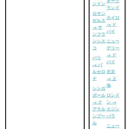
オーク
ンドン
ランド
ロサン
カイロ
ゼルス
→ ド
→ サ
バイ
ンフラ
ンシス
ニュー
コ
デリー
→ ド
パリ
バイ
→ バ
ルセロ
北京
ナ
→ 上
海
シンガ
ポール
ロンド
→ ク
ン →
アラル
エジン
ンプー
バラ
ル
ニュー