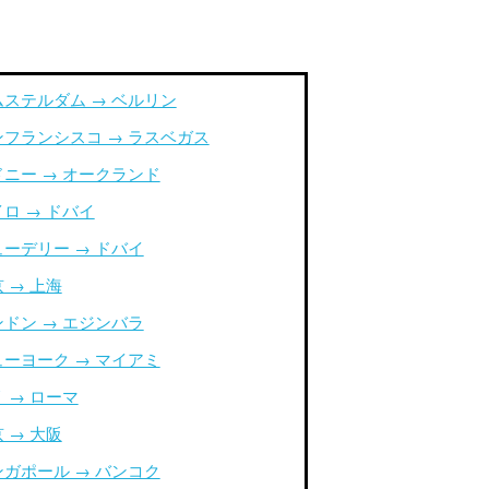
ムステルダム → ベルリン
ンフランシスコ → ラスベガス
ドニー → オークランド
ロ → ドバイ
ューデリー → ドバイ
 → 上海
ンドン → エジンバラ
ューヨーク → マイアミ
 → ローマ
 → 大阪
ンガポール → バンコク