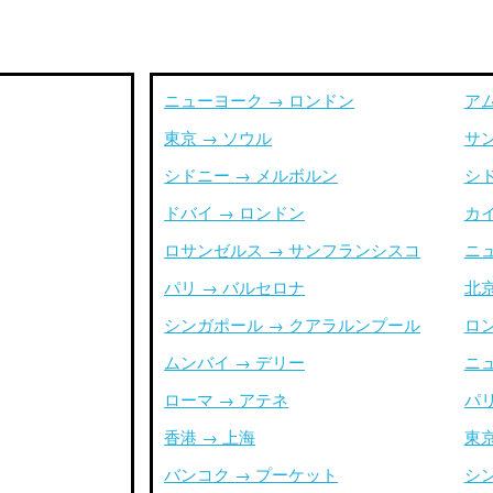
ニューヨーク → ロンドン
ア
東京 → ソウル
サ
シドニー → メルボルン
シ
ドバイ → ロンドン
カイ
ロサンゼルス → サンフランシスコ
ニ
パリ → バルセロナ
北京
シンガポール → クアラルンプール
ロ
ムンバイ → デリー
ニ
ローマ → アテネ
パリ
香港 → 上海
東京
バンコク → プーケット
シ