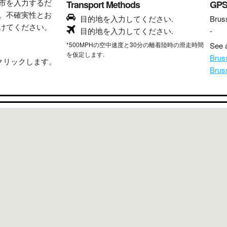
市を入力するだ
Transport Methods
GP
。不確実性とお
目的地を入力してください.
Brus
けてください。
目的地を入力してください.
-
*500MPHの空中速度と30分の離着陸時の滑走時間
See a
を仮定します.
Bru
クリックします。
Bru