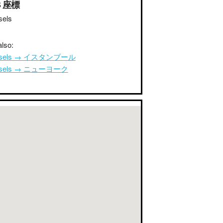
S 座標
sels
lso:
ssels → イスタンブール
ssels → ニューヨーク