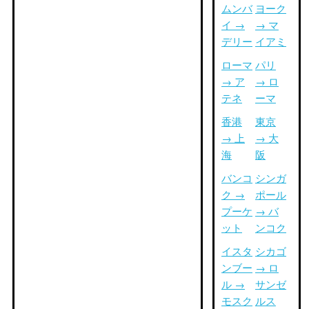
ムンバ
ヨーク
イ →
→ マ
デリー
イアミ
ローマ
パリ
→ ア
→ ロ
テネ
ーマ
香港
東京
→ 上
→ 大
海
阪
バンコ
シンガ
ク →
ポール
プーケ
→ バ
ット
ンコク
イスタ
シカゴ
ンブー
→ ロ
ル →
サンゼ
モスク
ルス