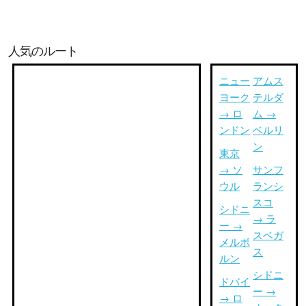
人気のルート
ニュー
アムス
ヨーク
テルダ
→ ロ
ム →
ンドン
ベルリ
ン
東京
→ ソ
サンフ
ウル
ランシ
スコ
シドニ
→ ラ
ー →
スベガ
メルボ
ス
ルン
シドニ
ドバイ
ー →
→ ロ