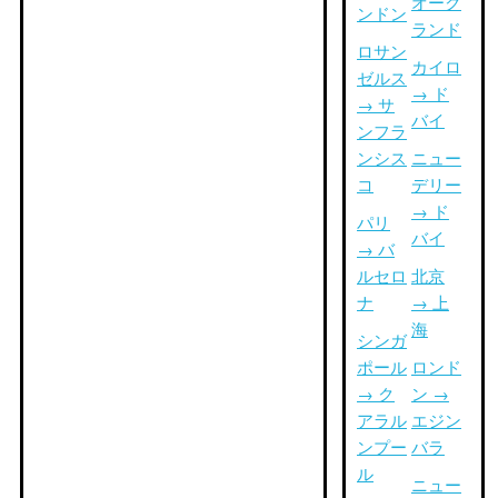
オーク
ンドン
ランド
ロサン
カイロ
ゼルス
→ ド
→ サ
バイ
ンフラ
ンシス
ニュー
コ
デリー
→ ド
パリ
バイ
→ バ
ルセロ
北京
ナ
→ 上
海
シンガ
ポール
ロンド
→ ク
ン →
アラル
エジン
ンプー
バラ
ル
ニュー