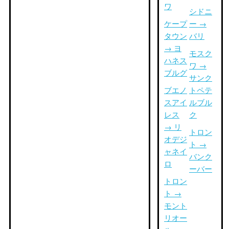
ワ
シドニ
ケープ
ー →
タウン
バリ
→ ヨ
モスク
ハネス
ワ →
ブルグ
サンク
ブエノ
トペテ
スアイ
ルブル
レス
ク
→ リ
トロン
オデジ
ト →
ャネイ
バンク
ロ
ーバー
トロン
ト →
モント
リオー