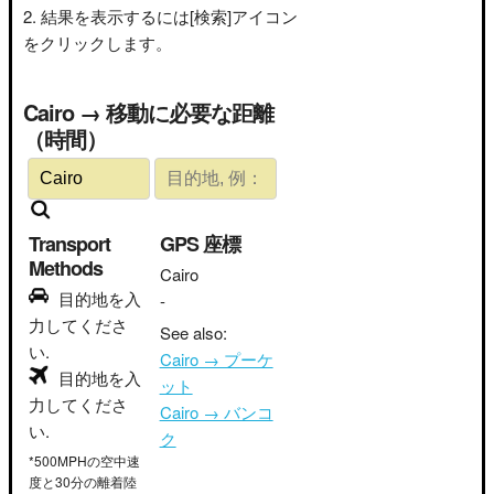
結果を表示するには[検索]アイコン
をクリックします。
Cairo → 移動に必要な距離
（時間）
Transport
GPS 座標
Methods
Cairo
目的地を入
-
力してくださ
See also:
い.
Cairo → プーケ
目的地を入
ット
力してくださ
Cairo → バンコ
い.
ク
*500MPHの空中速
度と30分の離着陸