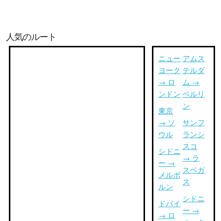
人気のルート
ニュー
アムス
ヨーク
テルダ
→ ロ
ム →
ンドン
ベルリ
ン
東京
→ ソ
サンフ
ウル
ランシ
スコ
シドニ
→ ラ
ー →
スベガ
メルボ
ス
ルン
シドニ
ドバイ
ー →
→ ロ