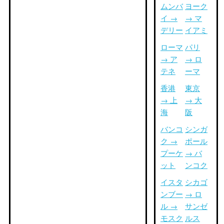
ムンバ
ヨーク
イ →
→ マ
デリー
イアミ
ローマ
パリ
→ ア
→ ロ
テネ
ーマ
香港
東京
→ 上
→ 大
海
阪
バンコ
シンガ
ク →
ポール
プーケ
→ バ
ット
ンコク
イスタ
シカゴ
ンブー
→ ロ
ル →
サンゼ
モスク
ルス