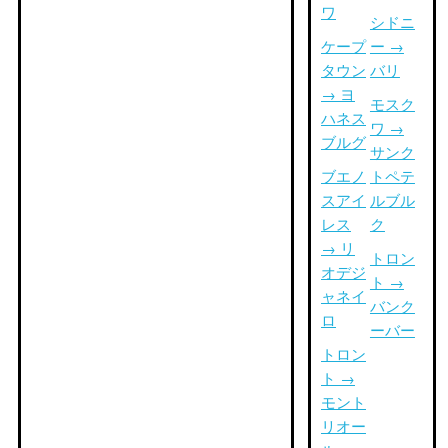
ワ
シドニ
ケープ
ー →
タウン
バリ
→ ヨ
モスク
ハネス
ワ →
ブルグ
サンク
ブエノ
トペテ
スアイ
ルブル
レス
ク
→ リ
トロン
オデジ
ト →
ャネイ
バンク
ロ
ーバー
トロン
ト →
モント
リオー