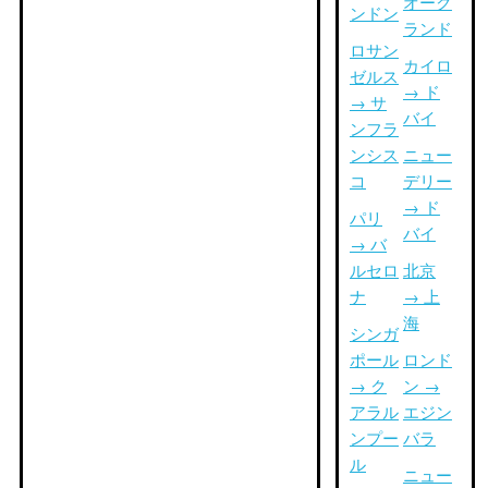
オーク
ンドン
ランド
ロサン
カイロ
ゼルス
→ ド
→ サ
バイ
ンフラ
ンシス
ニュー
コ
デリー
→ ド
パリ
バイ
→ バ
ルセロ
北京
ナ
→ 上
海
シンガ
ポール
ロンド
→ ク
ン →
アラル
エジン
ンプー
バラ
ル
ニュー