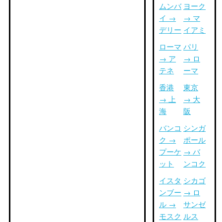
ムンバ
ヨーク
イ →
→ マ
デリー
イアミ
ローマ
パリ
→ ア
→ ロ
テネ
ーマ
香港
東京
→ 上
→ 大
海
阪
バンコ
シンガ
ク →
ポール
プーケ
→ バ
ット
ンコク
イスタ
シカゴ
ンブー
→ ロ
ル →
サンゼ
モスク
ルス