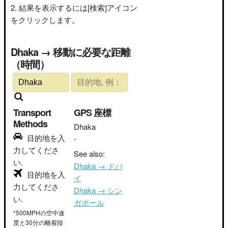
結果を表示するには[検索]アイコン
をクリックします。
Dhaka → 移動に必要な距離
（時間）
Transport
GPS 座標
Methods
Dhaka
目的地を入
-
力してくださ
See also:
い.
Dhaka → ドバ
目的地を入
イ
力してくださ
Dhaka → シン
い.
ガポール
*500MPHの空中速
度と30分の離着陸