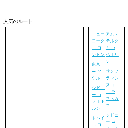
人気のルート
ニュー
アムス
ヨーク
テルダ
→ ロ
ム →
ンドン
ベルリ
ン
東京
→ ソ
サンフ
ウル
ランシ
スコ
シドニ
→ ラ
ー →
スベガ
メルボ
ス
ルン
シドニ
ドバイ
ー →
→ ロ