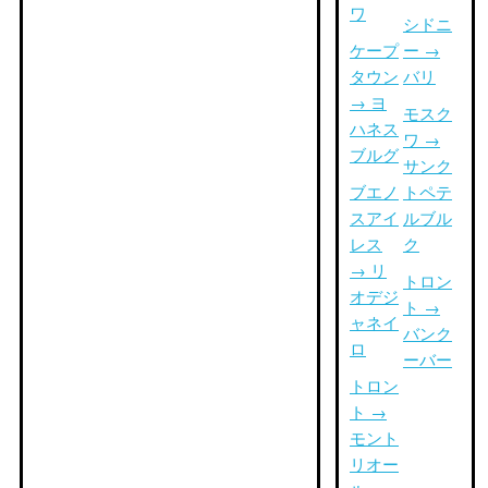
ワ
シドニ
ケープ
ー →
タウン
バリ
→ ヨ
モスク
ハネス
ワ →
ブルグ
サンク
ブエノ
トペテ
スアイ
ルブル
レス
ク
→ リ
トロン
オデジ
ト →
ャネイ
バンク
ロ
ーバー
トロン
ト →
モント
リオー