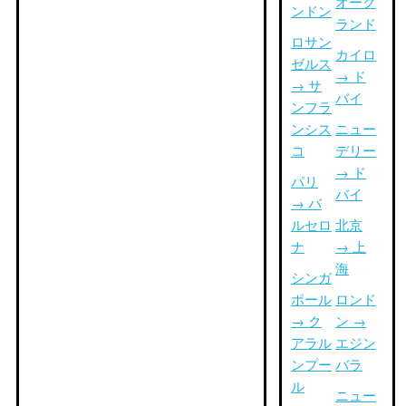
オーク
ンドン
ランド
ロサン
カイロ
ゼルス
→ ド
→ サ
バイ
ンフラ
ンシス
ニュー
コ
デリー
→ ド
パリ
バイ
→ バ
ルセロ
北京
ナ
→ 上
海
シンガ
ポール
ロンド
→ ク
ン →
アラル
エジン
ンプー
バラ
ル
ニュー