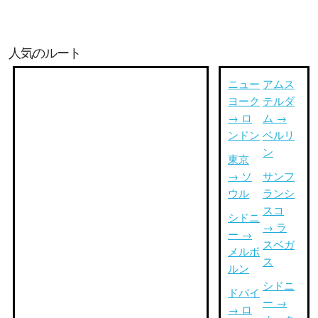
人気のルート
ニュー
アムス
ヨーク
テルダ
→ ロ
ム →
ンドン
ベルリ
ン
東京
→ ソ
サンフ
ウル
ランシ
スコ
シドニ
→ ラ
ー →
スベガ
メルボ
ス
ルン
シドニ
ドバイ
ー →
→ ロ