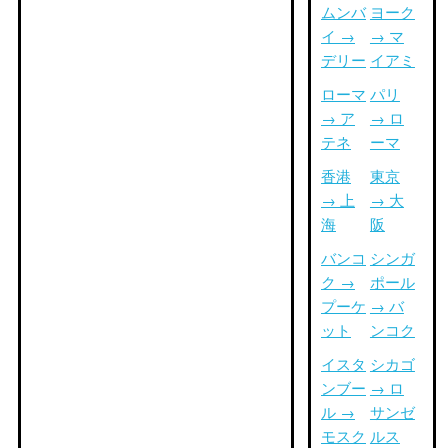
ムンバ
ヨーク
イ →
→ マ
デリー
イアミ
ローマ
パリ
→ ア
→ ロ
テネ
ーマ
香港
東京
→ 上
→ 大
海
阪
バンコ
シンガ
ク →
ポール
プーケ
→ バ
ット
ンコク
イスタ
シカゴ
ンブー
→ ロ
ル →
サンゼ
モスク
ルス