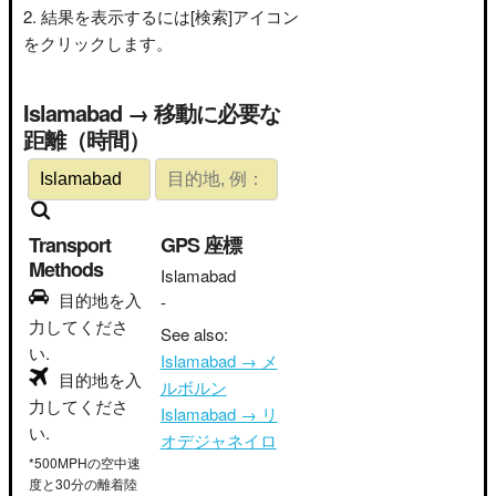
結果を表示するには[検索]アイコン
をクリックします。
Islamabad → 移動に必要な
距離（時間）
Transport
GPS 座標
Methods
Islamabad
目的地を入
-
力してくださ
See also:
い.
Islamabad → メ
目的地を入
ルボルン
力してくださ
Islamabad → リ
い.
オデジャネイロ
*500MPHの空中速
度と30分の離着陸