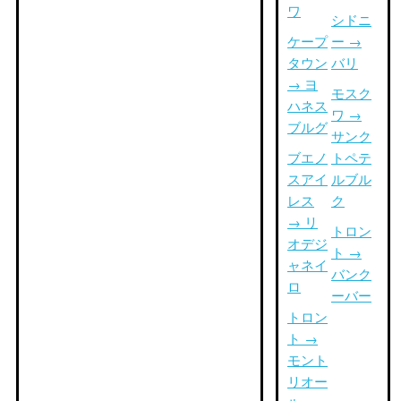
ワ
シドニ
ケープ
ー →
タウン
バリ
→ ヨ
モスク
ハネス
ワ →
ブルグ
サンク
ブエノ
トペテ
スアイ
ルブル
レス
ク
→ リ
トロン
オデジ
ト →
ャネイ
バンク
ロ
ーバー
トロン
ト →
モント
リオー