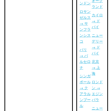
オーク
ンドン
ランド
ロサン
カイロ
ゼルス
→ ド
→ サ
バイ
ンフラ
ンシス
ニュー
コ
デリー
→ ド
パリ
バイ
→ バ
ルセロ
北京
ナ
→ 上
海
シンガ
ポール
ロンド
→ ク
ン →
アラル
エジン
ンプー
バラ
ル
ニュー