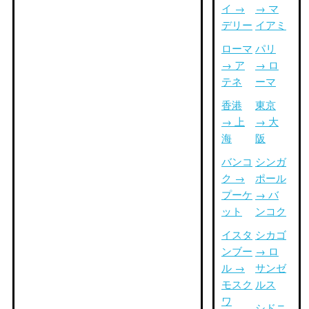
イ →
→ マ
デリー
イアミ
ローマ
パリ
→ ア
→ ロ
テネ
ーマ
香港
東京
→ 上
→ 大
海
阪
バンコ
シンガ
ク →
ポール
プーケ
→ バ
ット
ンコク
イスタ
シカゴ
ンブー
→ ロ
ル →
サンゼ
モスク
ルス
ワ
シドニ