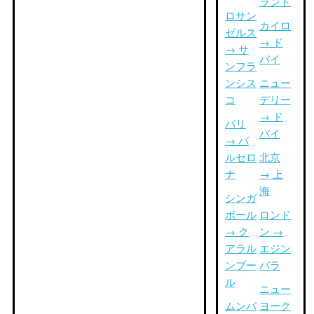
ランド
ロサン
カイロ
ゼルス
→ ド
→ サ
バイ
ンフラ
ンシス
ニュー
コ
デリー
→ ド
パリ
バイ
→ バ
ルセロ
北京
ナ
→ 上
海
シンガ
ポール
ロンド
→ ク
ン →
アラル
エジン
ンプー
バラ
ル
ニュー
ムンバ
ヨーク