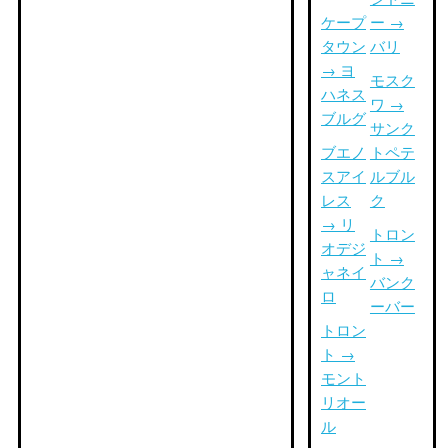
ケープ
ー →
タウン
バリ
→ ヨ
モスク
ハネス
ワ →
ブルグ
サンク
ブエノ
トペテ
スアイ
ルブル
レス
ク
→ リ
トロン
オデジ
ト →
ャネイ
バンク
ロ
ーバー
トロン
ト →
モント
リオー
ル