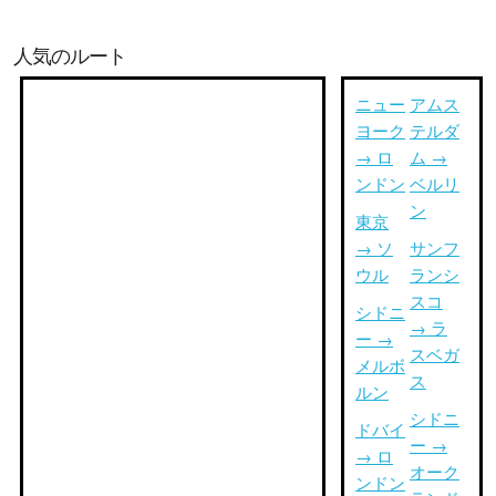
人気のルート
ニュー
アムス
ヨーク
テルダ
→ ロ
ム →
ンドン
ベルリ
ン
東京
→ ソ
サンフ
ウル
ランシ
スコ
シドニ
→ ラ
ー →
スベガ
メルボ
ス
ルン
シドニ
ドバイ
ー →
→ ロ
オーク
ンドン