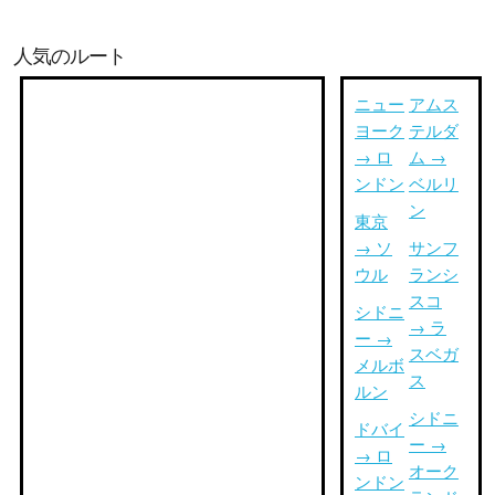
人気のルート
ニュー
アムス
ヨーク
テルダ
→ ロ
ム →
ンドン
ベルリ
ン
東京
→ ソ
サンフ
ウル
ランシ
スコ
シドニ
→ ラ
ー →
スベガ
メルボ
ス
ルン
シドニ
ドバイ
ー →
→ ロ
オーク
ンドン