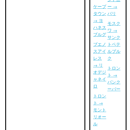
ケープ
ー →
タウン
バリ
→ ヨ
モスク
ハネス
ワ →
ブルグ
サンク
ブエノ
トペテ
スアイ
ルブル
レス
ク
→ リ
トロン
オデジ
ト →
ャネイ
バンク
ロ
ーバー
トロン
ト →
モント
リオー
ル