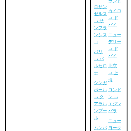
ランド
ロサン
カイロ
ゼルス
→ ド
→ サ
バイ
ンフラ
ンシス
ニュー
コ
デリー
→ ド
パリ
バイ
→ バ
ルセロ
北京
ナ
→ 上
海
シンガ
ポール
ロンド
→ ク
ン →
アラル
エジン
ンプー
バラ
ル
ニュー
ムンバ
ヨーク