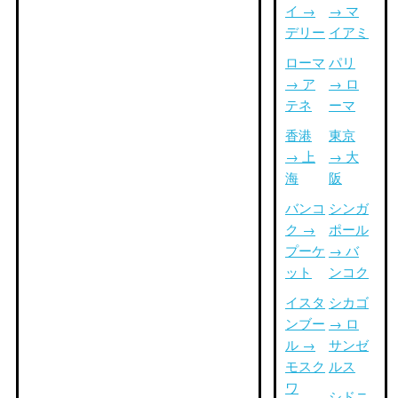
イ →
→ マ
デリー
イアミ
ローマ
パリ
→ ア
→ ロ
テネ
ーマ
香港
東京
→ 上
→ 大
海
阪
バンコ
シンガ
ク →
ポール
プーケ
→ バ
ット
ンコク
イスタ
シカゴ
ンブー
→ ロ
ル →
サンゼ
モスク
ルス
ワ
シドニ