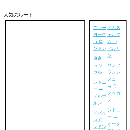
人気のルート
ニュー
アムス
ヨーク
テルダ
→ ロ
ム →
ンドン
ベルリ
ン
東京
→ ソ
サンフ
ウル
ランシ
スコ
シドニ
→ ラ
ー →
スベガ
メルボ
ス
ルン
シドニ
ドバイ
ー →
→ ロ
オーク
ンドン