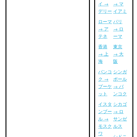
イ →
→ マ
デリー
イアミ
ローマ
パリ
→ ア
→ ロ
テネ
ーマ
香港
東京
→ 上
→ 大
海
阪
バンコ
シンガ
ク →
ポール
プーケ
→ バ
ット
ンコク
イスタ
シカゴ
ンブー
→ ロ
ル →
サンゼ
モスク
ルス
ワ
シドニ