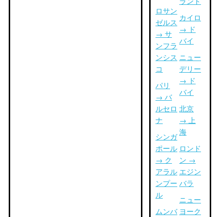
ランド
ロサン
カイロ
ゼルス
→ ド
→ サ
バイ
ンフラ
ンシス
ニュー
コ
デリー
→ ド
パリ
バイ
→ バ
ルセロ
北京
ナ
→ 上
海
シンガ
ポール
ロンド
→ ク
ン →
アラル
エジン
ンプー
バラ
ル
ニュー
ムンバ
ヨーク