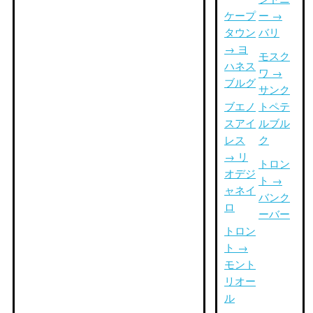
ケープ
ー →
タウン
バリ
→ ヨ
モスク
ハネス
ワ →
ブルグ
サンク
ブエノ
トペテ
スアイ
ルブル
レス
ク
→ リ
トロン
オデジ
ト →
ャネイ
バンク
ロ
ーバー
トロン
ト →
モント
リオー
ル