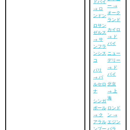
ドバイ
ー →
→ ロ
オーク
ンドン
ランド
ロサン
カイロ
ゼルス
→ ド
→ サ
バイ
ンフラ
ンシス
ニュー
コ
デリー
→ ド
パリ
バイ
→ バ
ルセロ
北京
ナ
→ 上
海
シンガ
ポール
ロンド
→ ク
ン →
アラル
エジン
ンプー
バラ