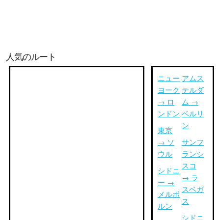
人気のルート
ニュー
アムス
ヨーク
テルダ
→ ロ
ム →
ンドン
ベルリ
ン
東京
→ ソ
サンフ
ウル
ランシ
スコ
シドニ
→ ラ
ー →
スベガ
メルボ
ス
ルン
シドニ