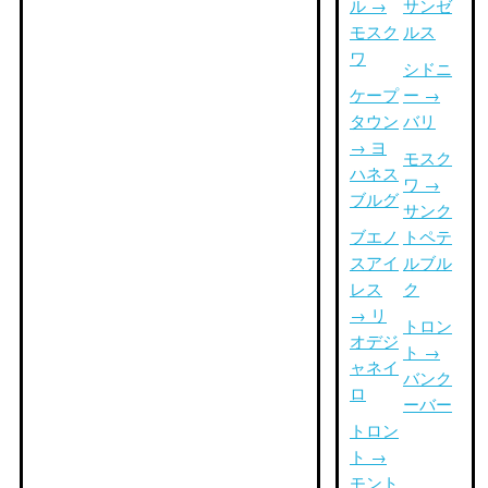
ル →
サンゼ
モスク
ルス
ワ
シドニ
ケープ
ー →
タウン
バリ
→ ヨ
モスク
ハネス
ワ →
ブルグ
サンク
ブエノ
トペテ
スアイ
ルブル
レス
ク
→ リ
トロン
オデジ
ト →
ャネイ
バンク
ロ
ーバー
トロン
ト →
モント