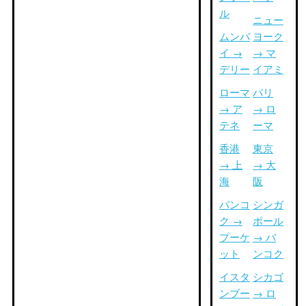
ル
ニュー
ムンバ
ヨーク
イ →
→ マ
デリー
イアミ
ローマ
パリ
→ ア
→ ロ
テネ
ーマ
香港
東京
→ 上
→ 大
海
阪
バンコ
シンガ
ク →
ポール
プーケ
→ バ
ット
ンコク
イスタ
シカゴ
ンブー
→ ロ