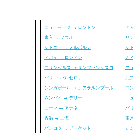
ニューヨーク → ロンドン
ア
東京 → ソウル
サ
シドニー → メルボルン
シ
ドバイ → ロンドン
カイ
ロサンゼルス → サンフランシスコ
ニ
パリ → バルセロナ
北京
シンガポール → クアラルンプール
ロ
ムンバイ → デリー
ニ
ローマ → アテネ
パリ
香港 → 上海
東京
バンコク → プーケット
シ