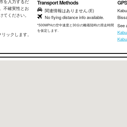
市を入力するだ
Transport Methods
GP
。不確実性とお
関連情報はありません.(E)
Kabu
けてください。
No flying distance info available.
Biss
*500MPHの空中速度と30分の離着陸時の滑走時間
See a
を仮定します.
Kab
クリックします。
Kab