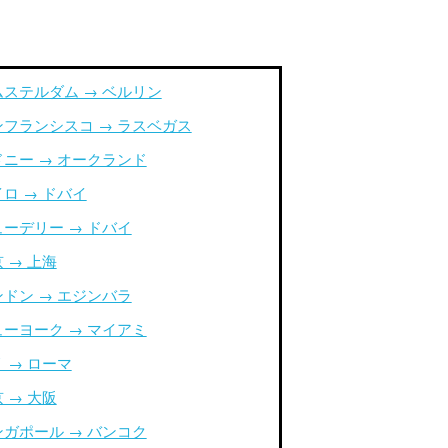
ムステルダム → ベルリン
ンフランシスコ → ラスベガス
ドニー → オークランド
ロ → ドバイ
ューデリー → ドバイ
 → 上海
ンドン → エジンバラ
ューヨーク → マイアミ
 → ローマ
 → 大阪
ンガポール → バンコク