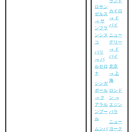
ランド
ロサン
カイロ
ゼルス
→ ド
→ サ
バイ
ンフラ
ンシス
ニュー
コ
デリー
→ ド
パリ
バイ
→ バ
ルセロ
北京
ナ
→ 上
海
シンガ
ポール
ロンド
→ ク
ン →
アラル
エジン
ンプー
バラ
ル
ニュー
ムンバ
ヨーク