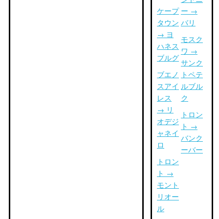
ケープ
ー →
タウン
バリ
→ ヨ
モスク
ハネス
ワ →
ブルグ
サンク
ブエノ
トペテ
スアイ
ルブル
レス
ク
→ リ
トロン
オデジ
ト →
ャネイ
バンク
ロ
ーバー
トロン
ト →
モント
リオー
ル