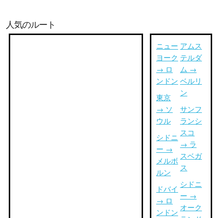
人気のルート
ニュー
アムス
ヨーク
テルダ
→ ロ
ム →
ンドン
ベルリ
ン
東京
→ ソ
サンフ
ウル
ランシ
スコ
シドニ
→ ラ
ー →
スベガ
メルボ
ス
ルン
シドニ
ドバイ
ー →
→ ロ
オーク
ンドン