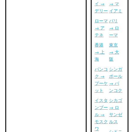
イ →
→ マ
デリー
イアミ
ローマ
パリ
→ ア
→ ロ
テネ
ーマ
香港
東京
→ 上
→ 大
海
阪
バンコ
シンガ
ク →
ポール
プーケ
→ バ
ット
ンコク
イスタ
シカゴ
ンブー
→ ロ
ル →
サンゼ
モスク
ルス
ワ
シドニ