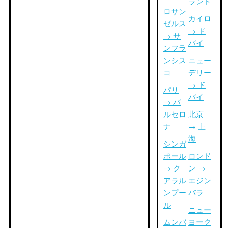
ランド
ロサン
カイロ
ゼルス
→ ド
→ サ
バイ
ンフラ
ンシス
ニュー
コ
デリー
→ ド
パリ
バイ
→ バ
ルセロ
北京
ナ
→ 上
海
シンガ
ポール
ロンド
→ ク
ン →
アラル
エジン
ンプー
バラ
ル
ニュー
ムンバ
ヨーク