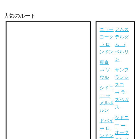
人気のルート
ニュー
アムス
ヨーク
テルダ
→ ロ
ム →
ンドン
ベルリ
ン
東京
→ ソ
サンフ
ウル
ランシ
スコ
シドニ
→ ラ
ー →
スベガ
メルボ
ス
ルン
シドニ
ドバイ
ー →
→ ロ
オーク
ンドン