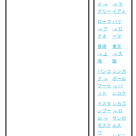
イ →
→ マ
デリー
イアミ
ローマ
パリ
→ ア
→ ロ
テネ
ーマ
香港
東京
→ 上
→ 大
海
阪
バンコ
シンガ
ク →
ポール
プーケ
→ バ
ット
ンコク
イスタ
シカゴ
ンブー
→ ロ
ル →
サンゼ
モスク
ルス
ワ
シドニ