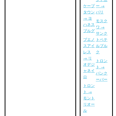
ケープ
ー →
タウン
バリ
→ ヨ
モスク
ハネス
ワ →
ブルグ
サンク
ブエノ
トペテ
スアイ
ルブル
レス
ク
→ リ
トロン
オデジ
ト →
ャネイ
バンク
ロ
ーバー
トロン
ト →
モント
リオー
ル