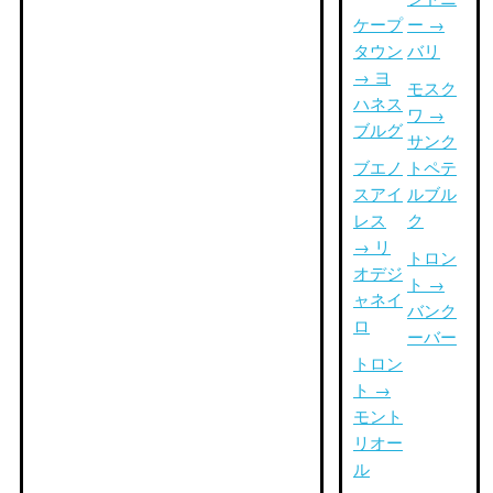
ケープ
ー →
タウン
バリ
→ ヨ
モスク
ハネス
ワ →
ブルグ
サンク
ブエノ
トペテ
スアイ
ルブル
レス
ク
→ リ
トロン
オデジ
ト →
ャネイ
バンク
ロ
ーバー
トロン
ト →
モント
リオー
ル