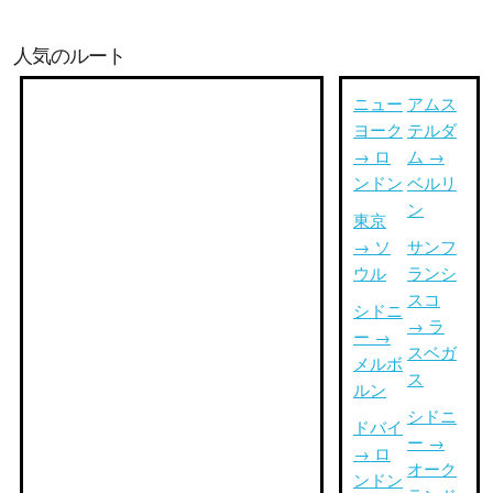
人気のルート
ニュー
アムス
ヨーク
テルダ
→ ロ
ム →
ンドン
ベルリ
ン
東京
→ ソ
サンフ
ウル
ランシ
スコ
シドニ
→ ラ
ー →
スベガ
メルボ
ス
ルン
シドニ
ドバイ
ー →
→ ロ
オーク
ンドン