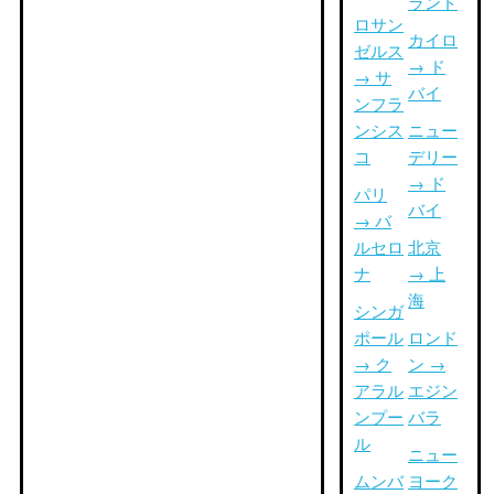
ランド
ロサン
カイロ
ゼルス
→ ド
→ サ
バイ
ンフラ
ンシス
ニュー
コ
デリー
→ ド
パリ
バイ
→ バ
ルセロ
北京
ナ
→ 上
海
シンガ
ポール
ロンド
→ ク
ン →
アラル
エジン
ンプー
バラ
ル
ニュー
ムンバ
ヨーク