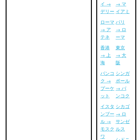
イ →
→ マ
デリー
イアミ
ローマ
パリ
→ ア
→ ロ
テネ
ーマ
香港
東京
→ 上
→ 大
海
阪
バンコ
シンガ
ク →
ポール
プーケ
→ バ
ット
ンコク
イスタ
シカゴ
ンブー
→ ロ
ル →
サンゼ
モスク
ルス
ワ
シドニ