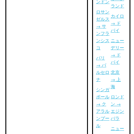
ンドン
ランド
ロサン
カイロ
ゼルス
→ ド
→ サ
バイ
ンフラ
ンシス
ニュー
コ
デリー
→ ド
パリ
バイ
→ バ
ルセロ
北京
ナ
→ 上
海
シンガ
ポール
ロンド
→ ク
ン →
アラル
エジン
ンプー
バラ
ル
ニュー