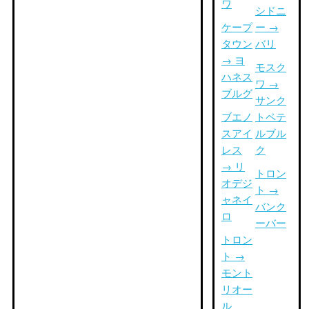
ワ
シドニ
ケープ
ー →
タウン
バリ
→ ヨ
モスク
ハネス
ワ →
ブルグ
サンク
ブエノ
トペテ
スアイ
ルブル
レス
ク
→ リ
トロン
オデジ
ト →
ャネイ
バンク
ロ
ーバー
トロン
ト →
モント
リオー
ル