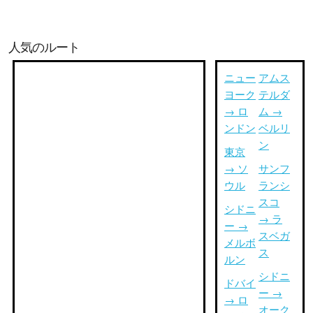
人気のルート
ニュー
アムス
ヨーク
テルダ
→ ロ
ム →
ンドン
ベルリ
ン
東京
→ ソ
サンフ
ウル
ランシ
スコ
シドニ
→ ラ
ー →
スベガ
メルボ
ス
ルン
シドニ
ドバイ
ー →
→ ロ
オーク