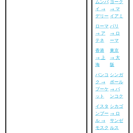
ムンバ
ヨーク
イ →
→ マ
デリー
イアミ
ローマ
パリ
→ ア
→ ロ
テネ
ーマ
香港
東京
→ 上
→ 大
海
阪
バンコ
シンガ
ク →
ポール
プーケ
→ バ
ット
ンコク
イスタ
シカゴ
ンブー
→ ロ
ル →
サンゼ
モスク
ルス