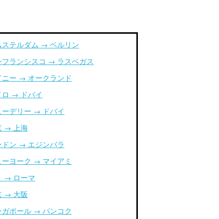
ムステルダム → ベルリン
ンフランシスコ → ラスベガス
ドニー → オークランド
ロ → ドバイ
ューデリー → ドバイ
 → 上海
ンドン → エジンバラ
ューヨーク → マイアミ
 → ローマ
 → 大阪
ンガポール → バンコク