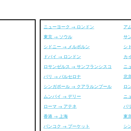
ニューヨーク → ロンドン
ア
東京 → ソウル
サ
シドニー → メルボルン
シ
ドバイ → ロンドン
カイ
ロサンゼルス → サンフランシスコ
ニ
パリ → バルセロナ
北京
シンガポール → クアラルンプール
ロ
ムンバイ → デリー
ニ
ローマ → アテネ
パリ
香港 → 上海
東京
バンコク → プーケット
シ