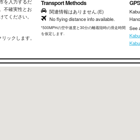
市を入力するだ
Transport Methods
GP
。不確実性とお
関連情報はありません.(E)
Kabu
けてください。
No flying distance info available.
Hano
*500MPHの空中速度と30分の離着陸時の滑走時間
See a
を仮定します.
Kab
クリックします。
Kab