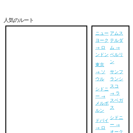
人気のルート
ニュー
アムス
ヨーク
テルダ
→ ロ
ム →
ンドン
ベルリ
ン
東京
→ ソ
サンフ
ウル
ランシ
スコ
シドニ
→ ラ
ー →
スベガ
メルボ
ス
ルン
シドニ
ドバイ
ー →
→ ロ
オーク