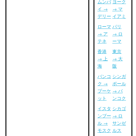
ムンバ
ヨーク
イ →
→ マ
デリー
イアミ
ローマ
パリ
→ ア
→ ロ
テネ
ーマ
香港
東京
→ 上
→ 大
海
阪
バンコ
シンガ
ク →
ポール
プーケ
→ バ
ット
ンコク
イスタ
シカゴ
ンブー
→ ロ
ル →
サンゼ
モスク
ルス