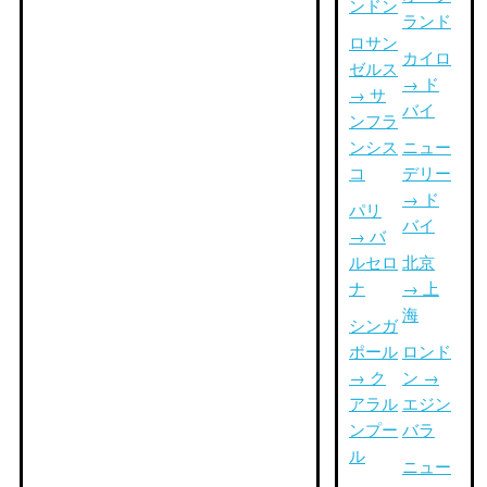
ンドン
ランド
ロサン
カイロ
ゼルス
→ ド
→ サ
バイ
ンフラ
ンシス
ニュー
コ
デリー
→ ド
パリ
バイ
→ バ
ルセロ
北京
ナ
→ 上
海
シンガ
ポール
ロンド
→ ク
ン →
アラル
エジン
ンプー
バラ
ル
ニュー