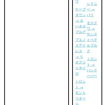
ワ
シドニ
ケープ
ー →
タウン
バリ
→ ヨ
モスク
ハネス
ワ →
ブルグ
サンク
ブエノ
トペテ
スアイ
ルブル
レス
ク
→ リ
トロン
オデジ
ト →
ャネイ
バンク
ロ
ーバー
トロン
ト →
モント
リオー
ル