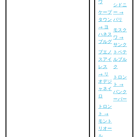
ワ
シドニ
ケープ
ー →
タウン
バリ
→ ヨ
モスク
ハネス
ワ →
ブルグ
サンク
ブエノ
トペテ
スアイ
ルブル
レス
ク
→ リ
トロン
オデジ
ト →
ャネイ
バンク
ロ
ーバー
トロン
ト →
モント
リオー
ル