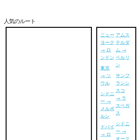
人気のルート
ニュー
アムス
ヨーク
テルダ
→ ロ
ム →
ンドン
ベルリ
ン
東京
→ ソ
サンフ
ウル
ランシ
スコ
シドニ
→ ラ
ー →
スベガ
メルボ
ス
ルン
シドニ
ドバイ
ー →
→ ロ
オーク