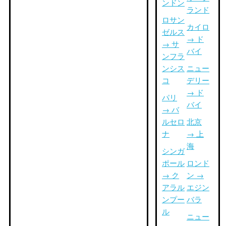
ンドン
ランド
ロサン
カイロ
ゼルス
→ ド
→ サ
バイ
ンフラ
ンシス
ニュー
コ
デリー
→ ド
パリ
バイ
→ バ
ルセロ
北京
ナ
→ 上
海
シンガ
ポール
ロンド
→ ク
ン →
アラル
エジン
ンプー
バラ
ル
ニュー