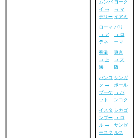
ムンバ
ヨーク
イ →
→ マ
デリー
イアミ
ローマ
パリ
→ ア
→ ロ
テネ
ーマ
香港
東京
→ 上
→ 大
海
阪
バンコ
シンガ
ク →
ポール
プーケ
→ バ
ット
ンコク
イスタ
シカゴ
ンブー
→ ロ
ル →
サンゼ
モスク
ルス