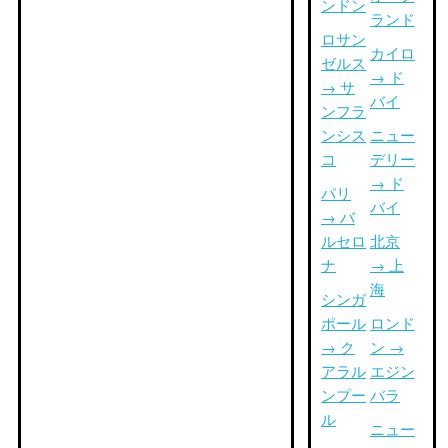
ンドン
ランド
ロサン
カイロ
ゼルス
→ ド
→ サ
バイ
ンフラ
ンシス
ニュー
コ
デリー
→ ド
パリ
バイ
→ バ
ルセロ
北京
ナ
→ 上
海
シンガ
ポール
ロンド
→ ク
ン →
アラル
エジン
ンプー
バラ
ル
ニュー