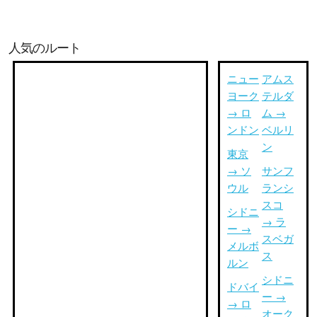
人気のルート
ニュー
アムス
ヨーク
テルダ
→ ロ
ム →
ンドン
ベルリ
ン
東京
→ ソ
サンフ
ウル
ランシ
スコ
シドニ
→ ラ
ー →
スベガ
メルボ
ス
ルン
シドニ
ドバイ
ー →
→ ロ
オーク