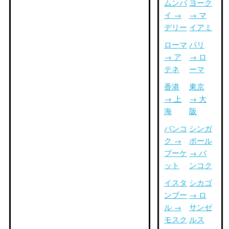
ムンバ
ヨーク
イ →
→ マ
デリー
イアミ
ローマ
パリ
→ ア
→ ロ
テネ
ーマ
香港
東京
→ 上
→ 大
海
阪
バンコ
シンガ
ク →
ポール
プーケ
→ バ
ット
ンコク
イスタ
シカゴ
ンブー
→ ロ
ル →
サンゼ
モスク
ルス