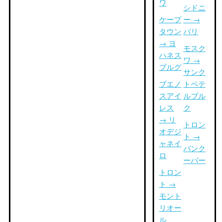
ワ
シドニ
ケープ
ー →
タウン
バリ
→ ヨ
モスク
ハネス
ワ →
ブルグ
サンク
ブエノ
トペテ
スアイ
ルブル
レス
ク
→ リ
トロン
オデジ
ト →
ャネイ
バンク
ロ
ーバー
トロン
ト →
モント
リオー
ル