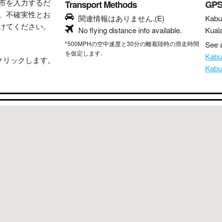
市を入力するだ
Transport Methods
GP
。不確実性とお
関連情報はありません.(E)
Kabu
けてください。
No flying distance info available.
Kual
*500MPHの空中速度と30分の離着陸時の滑走時間
See a
を仮定します.
Kab
クリックします。
Kab