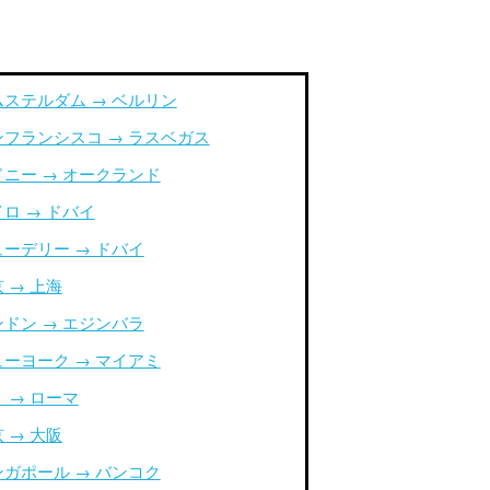
ムステルダム → ベルリン
ンフランシスコ → ラスベガス
ドニー → オークランド
ロ → ドバイ
ューデリー → ドバイ
 → 上海
ンドン → エジンバラ
ューヨーク → マイアミ
 → ローマ
 → 大阪
ンガポール → バンコク