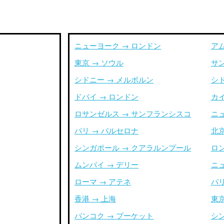
ニューヨーク → ロンドン
ア
東京 → ソウル
サ
シドニー → メルボルン
シ
ドバイ → ロンドン
カイ
ロサンゼルス → サンフランシスコ
ニ
パリ → バルセロナ
北京
シンガポール → クアラルンプール
ロ
ムンバイ → デリー
ニ
ローマ → アテネ
パリ
香港 → 上海
東京
バンコク → プーケット
シ