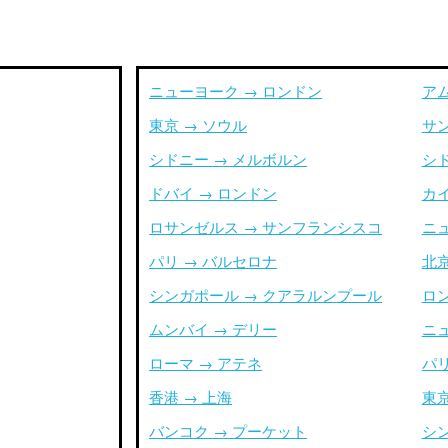
ニューヨーク → ロンドン
ア
東京 → ソウル
サ
シドニー → メルボルン
シ
ドバイ → ロンドン
カイ
ロサンゼルス → サンフランシスコ
ニ
パリ → バルセロナ
北京
シンガポール → クアラルンプール
ロ
ムンバイ → デリー
ニ
ローマ → アテネ
パリ
香港 → 上海
東京
バンコク → プーケット
シ