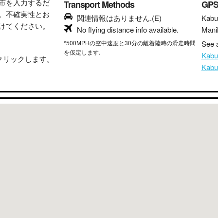
市を入力するだ
Transport Methods
GP
。不確実性とお
関連情報はありません.(E)
Kabu
けてください。
No flying distance info available.
Mani
*500MPHの空中速度と30分の離着陸時の滑走時間
See a
を仮定します.
Kab
クリックします。
Kab