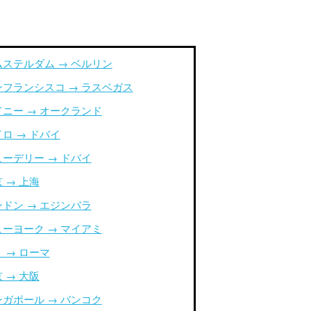
ムステルダム → ベルリン
ンフランシスコ → ラスベガス
ドニー → オークランド
ロ → ドバイ
ューデリー → ドバイ
 → 上海
ンドン → エジンバラ
ューヨーク → マイアミ
 → ローマ
 → 大阪
ンガポール → バンコク