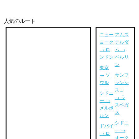
人気のルート
ニュー
アムス
ヨーク
テルダ
→ ロ
ム →
ンドン
ベルリ
ン
東京
→ ソ
サンフ
ウル
ランシ
スコ
シドニ
→ ラ
ー →
スベガ
メルボ
ス
ルン
シドニ
ドバイ
ー →
→ ロ
オーク