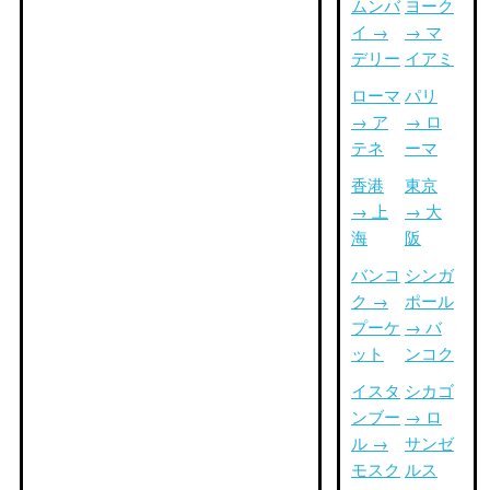
ムンバ
ヨーク
イ →
→ マ
デリー
イアミ
ローマ
パリ
→ ア
→ ロ
テネ
ーマ
香港
東京
→ 上
→ 大
海
阪
バンコ
シンガ
ク →
ポール
プーケ
→ バ
ット
ンコク
イスタ
シカゴ
ンブー
→ ロ
ル →
サンゼ
モスク
ルス