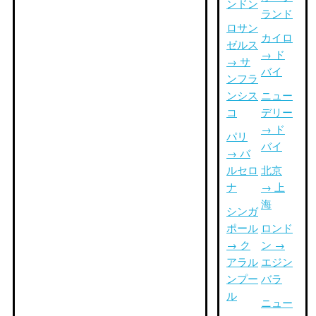
ンドン
ランド
ロサン
カイロ
ゼルス
→ ド
→ サ
バイ
ンフラ
ンシス
ニュー
コ
デリー
→ ド
パリ
バイ
→ バ
ルセロ
北京
ナ
→ 上
海
シンガ
ポール
ロンド
→ ク
ン →
アラル
エジン
ンプー
バラ
ル
ニュー