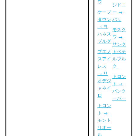
ワ
シドニ
ケープ
ー →
タウン
バリ
→ ヨ
モスク
ハネス
ワ →
ブルグ
サンク
ブエノ
トペテ
スアイ
ルブル
レス
ク
→ リ
トロン
オデジ
ト →
ャネイ
バンク
ロ
ーバー
トロン
ト →
モント
リオー
ル