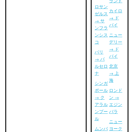
ランド
ロサン
カイロ
ゼルス
→ ド
→ サ
バイ
ンフラ
ンシス
ニュー
コ
デリー
→ ド
パリ
バイ
→ バ
ルセロ
北京
ナ
→ 上
海
シンガ
ポール
ロンド
→ ク
ン →
アラル
エジン
ンプー
バラ
ル
ニュー
ムンバ
ヨーク