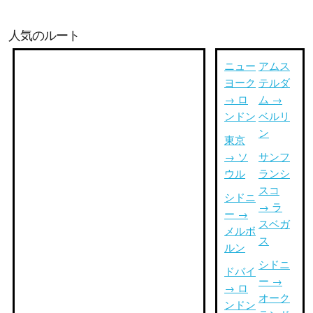
人気のルート
ニュー
アムス
ヨーク
テルダ
→ ロ
ム →
ンドン
ベルリ
ン
東京
→ ソ
サンフ
ウル
ランシ
スコ
シドニ
→ ラ
ー →
スベガ
メルボ
ス
ルン
シドニ
ドバイ
ー →
→ ロ
オーク
ンドン