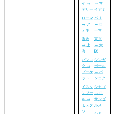
イ →
→ マ
デリー
イアミ
ローマ
パリ
→ ア
→ ロ
テネ
ーマ
香港
東京
→ 上
→ 大
海
阪
バンコ
シンガ
ク →
ポール
プーケ
→ バ
ット
ンコク
イスタ
シカゴ
ンブー
→ ロ
ル →
サンゼ
モスク
ルス
ワ
シドニ