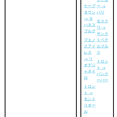
ケープ
ー →
タウン
バリ
→ ヨ
モスク
ハネス
ワ →
ブルグ
サンク
ブエノ
トペテ
スアイ
ルブル
レス
ク
→ リ
トロン
オデジ
ト →
ャネイ
バンク
ロ
ーバー
トロン
ト →
モント
リオー
ル