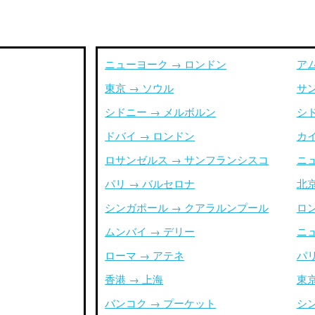
ニューヨーク → ロンドン
ア
東京 → ソウル
サ
シドニー → メルボルン
シ
ドバイ → ロンドン
カイ
ロサンゼルス → サンフランシスコ
ニ
パリ → バルセロナ
北京
シンガポール → クアラルンプール
ロ
ムンバイ → デリー
ニ
ローマ → アテネ
パリ
香港 → 上海
東京
バンコク → プーケット
シ