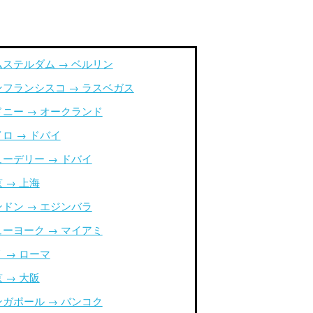
ムステルダム → ベルリン
ンフランシスコ → ラスベガス
ドニー → オークランド
ロ → ドバイ
ューデリー → ドバイ
 → 上海
ンドン → エジンバラ
ューヨーク → マイアミ
 → ローマ
 → 大阪
ンガポール → バンコク