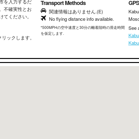
市を入力するだ
Transport Methods
GP
。不確実性とお
関連情報はありません.(E)
Kabu
けてください。
No flying distance info available.
Mos
*500MPHの空中速度と30分の離着陸時の滑走時間
See a
を仮定します.
Kab
クリックします。
Kab