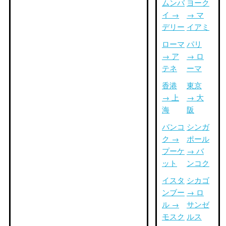
ムンバ
ヨーク
イ →
→ マ
デリー
イアミ
ローマ
パリ
→ ア
→ ロ
テネ
ーマ
香港
東京
→ 上
→ 大
海
阪
バンコ
シンガ
ク →
ポール
プーケ
→ バ
ット
ンコク
イスタ
シカゴ
ンブー
→ ロ
ル →
サンゼ
モスク
ルス