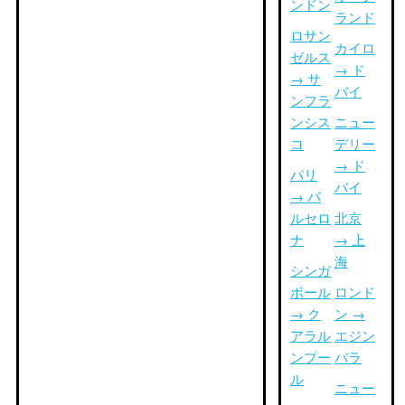
ンドン
ランド
ロサン
カイロ
ゼルス
→ ド
→ サ
バイ
ンフラ
ンシス
ニュー
コ
デリー
→ ド
パリ
バイ
→ バ
ルセロ
北京
ナ
→ 上
海
シンガ
ポール
ロンド
→ ク
ン →
アラル
エジン
ンプー
バラ
ル
ニュー