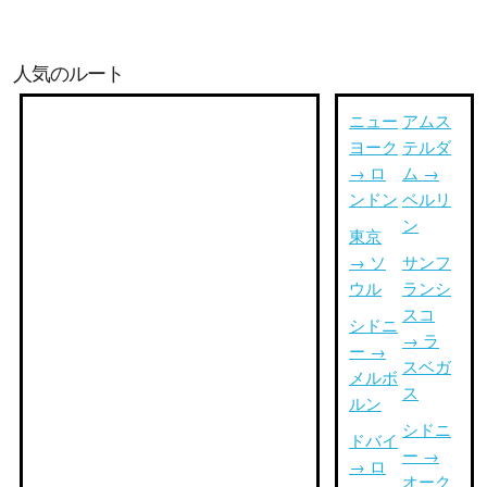
人気のルート
ニュー
アムス
ヨーク
テルダ
→ ロ
ム →
ンドン
ベルリ
ン
東京
→ ソ
サンフ
ウル
ランシ
スコ
シドニ
→ ラ
ー →
スベガ
メルボ
ス
ルン
シドニ
ドバイ
ー →
→ ロ
オーク