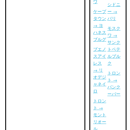
ワ
シドニ
ケープ
ー →
タウン
バリ
→ ヨ
モスク
ハネス
ワ →
ブルグ
サンク
ブエノ
トペテ
スアイ
ルブル
レス
ク
→ リ
トロン
オデジ
ト →
ャネイ
バンク
ロ
ーバー
トロン
ト →
モント
リオー
ル