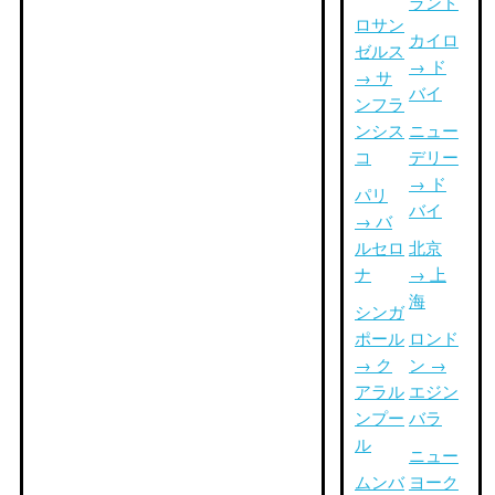
ランド
ロサン
カイロ
ゼルス
→ ド
→ サ
バイ
ンフラ
ンシス
ニュー
コ
デリー
→ ド
パリ
バイ
→ バ
ルセロ
北京
ナ
→ 上
海
シンガ
ポール
ロンド
→ ク
ン →
アラル
エジン
ンプー
バラ
ル
ニュー
ムンバ
ヨーク