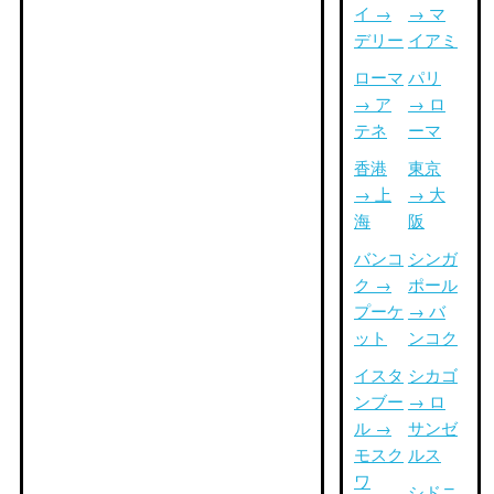
イ →
→ マ
デリー
イアミ
ローマ
パリ
→ ア
→ ロ
テネ
ーマ
香港
東京
→ 上
→ 大
海
阪
バンコ
シンガ
ク →
ポール
プーケ
→ バ
ット
ンコク
イスタ
シカゴ
ンブー
→ ロ
ル →
サンゼ
モスク
ルス
ワ
シドニ