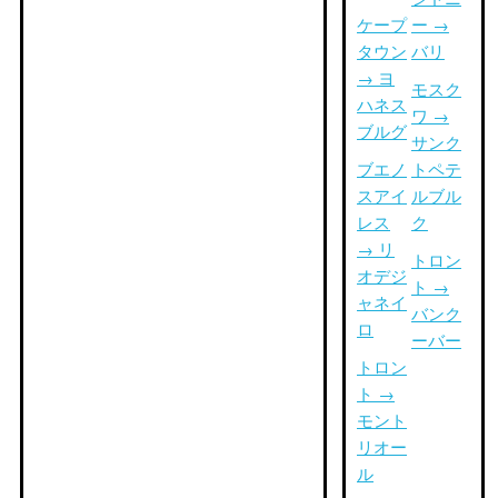
ケープ
ー →
タウン
バリ
→ ヨ
モスク
ハネス
ワ →
ブルグ
サンク
ブエノ
トペテ
スアイ
ルブル
レス
ク
→ リ
トロン
オデジ
ト →
ャネイ
バンク
ロ
ーバー
トロン
ト →
モント
リオー
ル