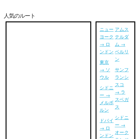
人気のルート
ニュー
アムス
ヨーク
テルダ
→ ロ
ム →
ンドン
ベルリ
ン
東京
→ ソ
サンフ
ウル
ランシ
スコ
シドニ
→ ラ
ー →
スベガ
メルボ
ス
ルン
シドニ
ドバイ
ー →
→ ロ
オーク
ンドン