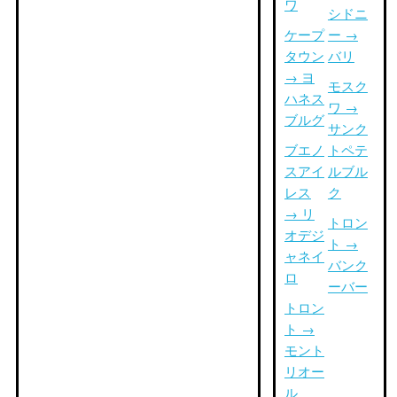
ワ
シドニ
ケープ
ー →
タウン
バリ
→ ヨ
モスク
ハネス
ワ →
ブルグ
サンク
ブエノ
トペテ
スアイ
ルブル
レス
ク
→ リ
トロン
オデジ
ト →
ャネイ
バンク
ロ
ーバー
トロン
ト →
モント
リオー
ル