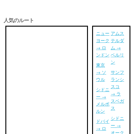
人気のルート
ニュー
アムス
ヨーク
テルダ
→ ロ
ム →
ンドン
ベルリ
ン
東京
→ ソ
サンフ
ウル
ランシ
スコ
シドニ
→ ラ
ー →
スベガ
メルボ
ス
ルン
シドニ
ドバイ
ー →
→ ロ
オーク