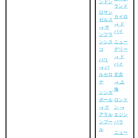
ンドン
ランド
ロサン
カイロ
ゼルス
→ ド
→ サ
バイ
ンフラ
ンシス
ニュー
コ
デリー
→ ド
パリ
バイ
→ バ
ルセロ
北京
ナ
→ 上
海
シンガ
ポール
ロンド
→ ク
ン →
アラル
エジン
ンプー
バラ
ル
ニュー