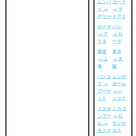
ムンバ
ヨーク
イ →
→ マ
デリー
イアミ
ローマ
パリ
→ ア
→ ロ
テネ
ーマ
香港
東京
→ 上
→ 大
海
阪
バンコ
シンガ
ク →
ポール
プーケ
→ バ
ット
ンコク
イスタ
シカゴ
ンブー
→ ロ
ル →
サンゼ
モスク
ルス