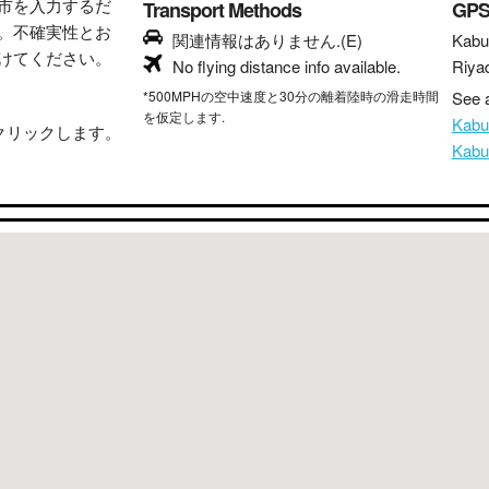
市を入力するだ
Transport Methods
GP
。不確実性とお
関連情報はありません.(E)
Kabu
けてください。
No flying distance info available.
Riya
*500MPHの空中速度と30分の離着陸時の滑走時間
See a
を仮定します.
Kab
クリックします。
Kab