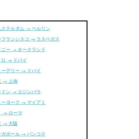
ムステルダム → ベルリン
ンフランシスコ → ラスベガス
ドニー → オークランド
ロ → ドバイ
ューデリー → ドバイ
 → 上海
ンドン → エジンバラ
ューヨーク → マイアミ
 → ローマ
 → 大阪
ンガポール → バンコク