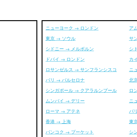
ニューヨーク → ロンドン
ア
東京 → ソウル
サ
シドニー → メルボルン
シ
ドバイ → ロンドン
カイ
ロサンゼルス → サンフランシスコ
ニ
パリ → バルセロナ
北京
シンガポール → クアラルンプール
ロ
ムンバイ → デリー
ニ
ローマ → アテネ
パリ
香港 → 上海
東京
バンコク → プーケット
シ