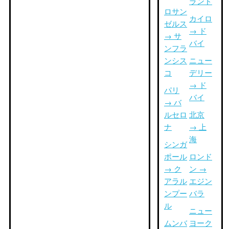
ランド
ロサン
カイロ
ゼルス
→ ド
→ サ
バイ
ンフラ
ンシス
ニュー
コ
デリー
→ ド
パリ
バイ
→ バ
ルセロ
北京
ナ
→ 上
海
シンガ
ポール
ロンド
→ ク
ン →
アラル
エジン
ンプー
バラ
ル
ニュー
ムンバ
ヨーク