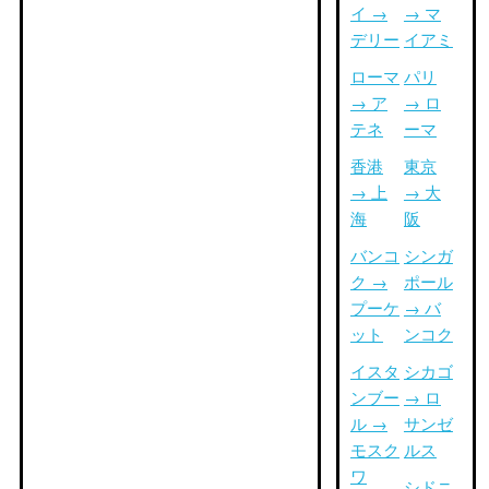
イ →
→ マ
デリー
イアミ
ローマ
パリ
→ ア
→ ロ
テネ
ーマ
香港
東京
→ 上
→ 大
海
阪
バンコ
シンガ
ク →
ポール
プーケ
→ バ
ット
ンコク
イスタ
シカゴ
ンブー
→ ロ
ル →
サンゼ
モスク
ルス
ワ
シドニ