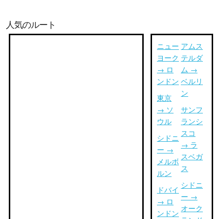
人気のルート
ニュー
アムス
ヨーク
テルダ
→ ロ
ム →
ンドン
ベルリ
ン
東京
→ ソ
サンフ
ウル
ランシ
スコ
シドニ
→ ラ
ー →
スベガ
メルボ
ス
ルン
シドニ
ドバイ
ー →
→ ロ
オーク
ンドン