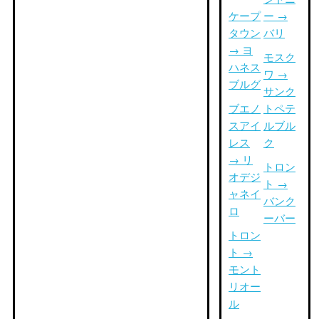
ケープ
ー →
タウン
バリ
→ ヨ
モスク
ハネス
ワ →
ブルグ
サンク
ブエノ
トペテ
スアイ
ルブル
レス
ク
→ リ
トロン
オデジ
ト →
ャネイ
バンク
ロ
ーバー
トロン
ト →
モント
リオー
ル