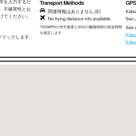
市を入力するだ
Transport Methods
GP
。不確実性とお
関連情報はありません.(E)
Kabu
けてください。
No flying distance info available.
San 
*500MPHの空中速度と30分の離着陸時の滑走時間
See a
を仮定します.
Kab
クリックします。
Kab