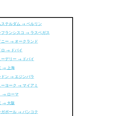
ムステルダム → ベルリン
ンフランシスコ → ラスベガス
ドニー → オークランド
ロ → ドバイ
ューデリー → ドバイ
 → 上海
ンドン → エジンバラ
ューヨーク → マイアミ
 → ローマ
 → 大阪
ンガポール → バンコク