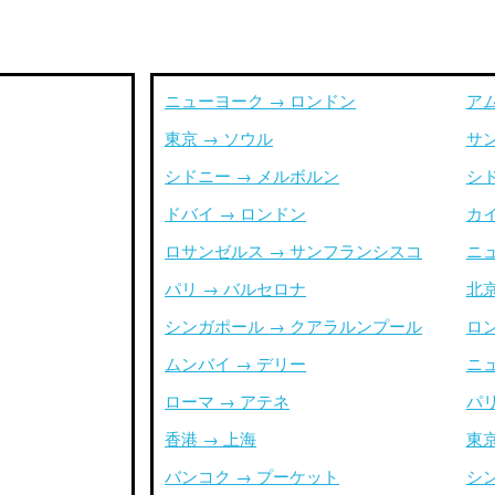
ニューヨーク → ロンドン
ア
東京 → ソウル
サ
シドニー → メルボルン
シ
ドバイ → ロンドン
カイ
ロサンゼルス → サンフランシスコ
ニ
パリ → バルセロナ
北京
シンガポール → クアラルンプール
ロ
ムンバイ → デリー
ニ
ローマ → アテネ
パリ
香港 → 上海
東京
バンコク → プーケット
シ