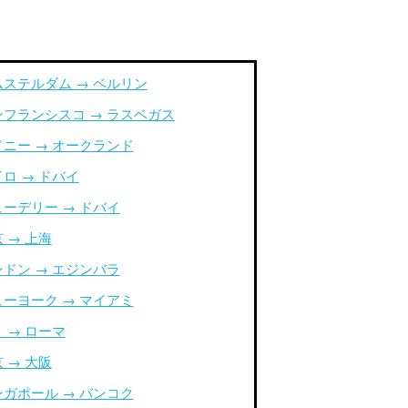
ムステルダム → ベルリン
ンフランシスコ → ラスベガス
ドニー → オークランド
ロ → ドバイ
ューデリー → ドバイ
 → 上海
ンドン → エジンバラ
ューヨーク → マイアミ
 → ローマ
 → 大阪
ンガポール → バンコク