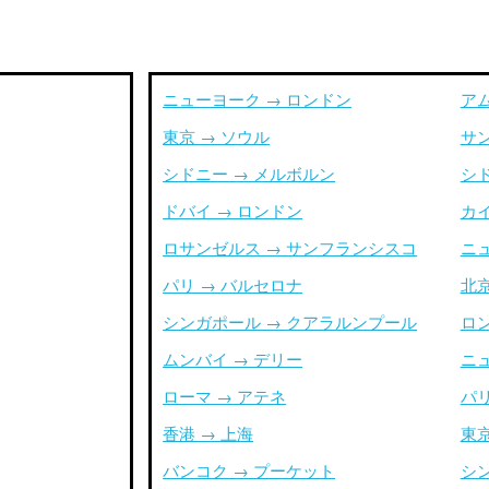
ニューヨーク → ロンドン
ア
東京 → ソウル
サ
シドニー → メルボルン
シ
ドバイ → ロンドン
カイ
ロサンゼルス → サンフランシスコ
ニ
パリ → バルセロナ
北京
シンガポール → クアラルンプール
ロ
ムンバイ → デリー
ニ
ローマ → アテネ
パリ
香港 → 上海
東京
バンコク → プーケット
シ