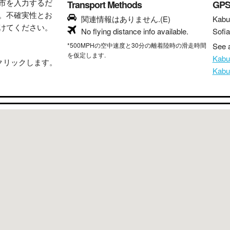
市を入力するだ
Transport Methods
GP
。不確実性とお
関連情報はありません.(E)
Kabu
けてください。
No flying distance info available.
Sofia
*500MPHの空中速度と30分の離着陸時の滑走時間
See a
を仮定します.
Kab
クリックします。
Kab