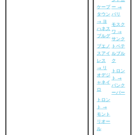
ケープ
ー →
タウン
バリ
→ ヨ
モスク
ハネス
ワ →
ブルグ
サンク
ブエノ
トペテ
スアイ
ルブル
レス
ク
→ リ
トロン
オデジ
ト →
ャネイ
バンク
ロ
ーバー
トロン
ト →
モント
リオー
ル