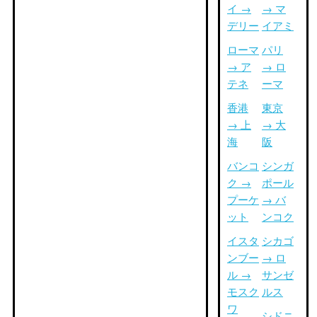
イ →
→ マ
デリー
イアミ
ローマ
パリ
→ ア
→ ロ
テネ
ーマ
香港
東京
→ 上
→ 大
海
阪
バンコ
シンガ
ク →
ポール
プーケ
→ バ
ット
ンコク
イスタ
シカゴ
ンブー
→ ロ
ル →
サンゼ
モスク
ルス
ワ
シドニ