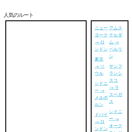
人気のルート
ニュー
アムス
ヨーク
テルダ
→ ロ
ム →
ンドン
ベルリ
ン
東京
→ ソ
サンフ
ウル
ランシ
スコ
シドニ
→ ラ
ー →
スベガ
メルボ
ス
ルン
シドニ
ドバイ
ー →
→ ロ
オーク
ンドン