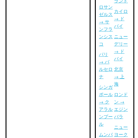
ランド
ロサン
カイロ
ゼルス
→ ド
→ サ
バイ
ンフラ
ンシス
ニュー
コ
デリー
→ ド
パリ
バイ
→ バ
ルセロ
北京
ナ
→ 上
海
シンガ
ポール
ロンド
→ ク
ン →
アラル
エジン
ンプー
バラ
ル
ニュー
ムンバ
ヨーク