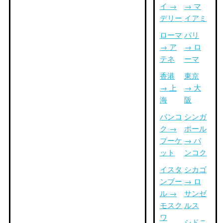
イ →
→ マ
デリー
イアミ
ローマ
パリ
→ ア
→ ロ
テネ
ーマ
香港
東京
→ 上
→ 大
海
阪
バンコ
シンガ
ク →
ポール
プーケ
→ バ
ット
ンコク
イスタ
シカゴ
ンブー
→ ロ
ル →
サンゼ
モスク
ルス
ワ
シドニ