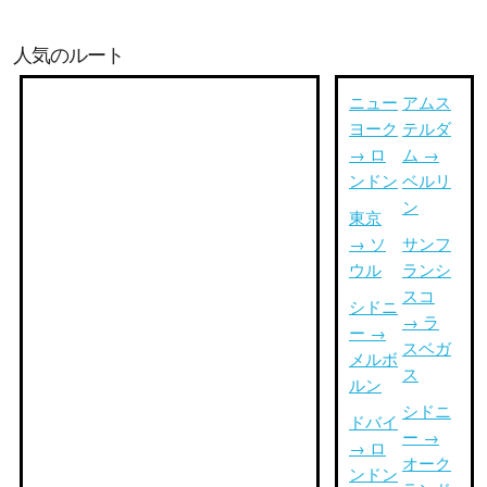
人気のルート
ニュー
アムス
ヨーク
テルダ
→ ロ
ム →
ンドン
ベルリ
ン
東京
→ ソ
サンフ
ウル
ランシ
スコ
シドニ
→ ラ
ー →
スベガ
メルボ
ス
ルン
シドニ
ドバイ
ー →
→ ロ
オーク
ンドン