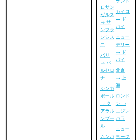
ランド
ロサン
カイロ
ゼルス
→ ド
→ サ
バイ
ンフラ
ンシス
ニュー
コ
デリー
→ ド
パリ
バイ
→ バ
ルセロ
北京
ナ
→ 上
海
シンガ
ポール
ロンド
→ ク
ン →
アラル
エジン
ンプー
バラ
ル
ニュー
ムンバ
ヨーク