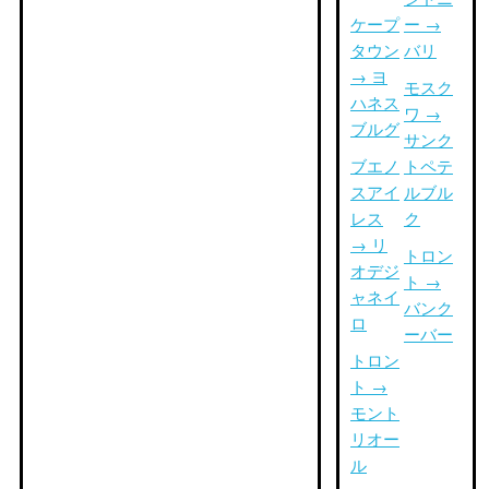
ケープ
ー →
タウン
バリ
→ ヨ
モスク
ハネス
ワ →
ブルグ
サンク
ブエノ
トペテ
スアイ
ルブル
レス
ク
→ リ
トロン
オデジ
ト →
ャネイ
バンク
ロ
ーバー
トロン
ト →
モント
リオー
ル