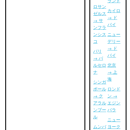
ランド
ロサン
カイロ
ゼルス
→ ド
→ サ
バイ
ンフラ
ンシス
ニュー
コ
デリー
→ ド
パリ
バイ
→ バ
ルセロ
北京
ナ
→ 上
海
シンガ
ポール
ロンド
→ ク
ン →
アラル
エジン
ンプー
バラ
ル
ニュー
ムンバ
ヨーク