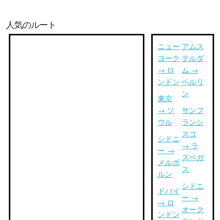
人気のルート
ニュー
アムス
ヨーク
テルダ
→ ロ
ム →
ンドン
ベルリ
ン
東京
→ ソ
サンフ
ウル
ランシ
スコ
シドニ
→ ラ
ー →
スベガ
メルボ
ス
ルン
シドニ
ドバイ
ー →
→ ロ
オーク
ンドン