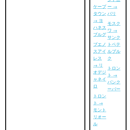
ケープ
ー →
タウン
バリ
→ ヨ
モスク
ハネス
ワ →
ブルグ
サンク
ブエノ
トペテ
スアイ
ルブル
レス
ク
→ リ
トロン
オデジ
ト →
ャネイ
バンク
ロ
ーバー
トロン
ト →
モント
リオー
ル