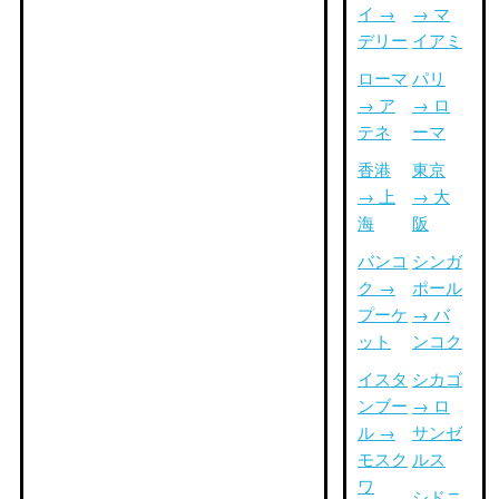
イ →
→ マ
デリー
イアミ
ローマ
パリ
→ ア
→ ロ
テネ
ーマ
香港
東京
→ 上
→ 大
海
阪
バンコ
シンガ
ク →
ポール
プーケ
→ バ
ット
ンコク
イスタ
シカゴ
ンブー
→ ロ
ル →
サンゼ
モスク
ルス
ワ
シドニ