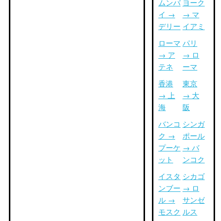
ムンバ
ヨーク
イ →
→ マ
デリー
イアミ
ローマ
パリ
→ ア
→ ロ
テネ
ーマ
香港
東京
→ 上
→ 大
海
阪
バンコ
シンガ
ク →
ポール
プーケ
→ バ
ット
ンコク
イスタ
シカゴ
ンブー
→ ロ
ル →
サンゼ
モスク
ルス