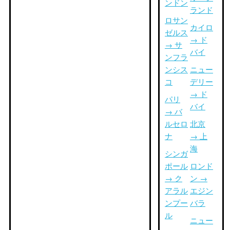
ンドン
ランド
ロサン
カイロ
ゼルス
→ ド
→ サ
バイ
ンフラ
ンシス
ニュー
コ
デリー
→ ド
パリ
バイ
→ バ
ルセロ
北京
ナ
→ 上
海
シンガ
ポール
ロンド
→ ク
ン →
アラル
エジン
ンプー
バラ
ル
ニュー