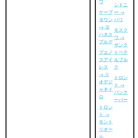
ワ
シドニ
ケープ
ー →
タウン
バリ
→ ヨ
モスク
ハネス
ワ →
ブルグ
サンク
ブエノ
トペテ
スアイ
ルブル
レス
ク
→ リ
トロン
オデジ
ト →
ャネイ
バンク
ロ
ーバー
トロン
ト →
モント
リオー
ル