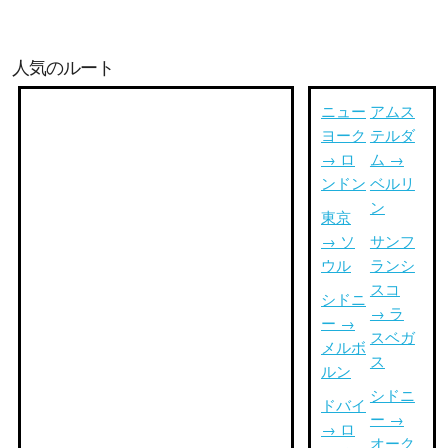
人気のルート
ニュー
アムス
ヨーク
テルダ
→ ロ
ム →
ンドン
ベルリ
ン
東京
→ ソ
サンフ
ウル
ランシ
スコ
シドニ
→ ラ
ー →
スベガ
メルボ
ス
ルン
シドニ
ドバイ
ー →
→ ロ
オーク