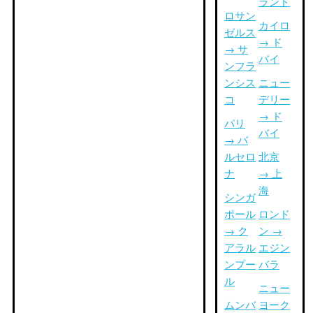
ランド
ロサン
カイロ
ゼルス
→ ド
→ サ
バイ
ンフラ
ンシス
ニュー
コ
デリー
→ ド
パリ
バイ
→ バ
ルセロ
北京
ナ
→ 上
海
シンガ
ポール
ロンド
→ ク
ン →
アラル
エジン
ンプー
バラ
ル
ニュー
ムンバ
ヨーク