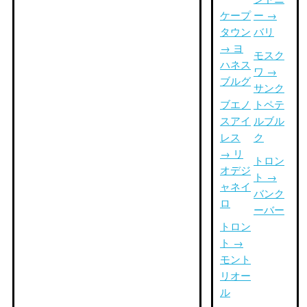
ケープ
ー →
タウン
バリ
→ ヨ
モスク
ハネス
ワ →
ブルグ
サンク
ブエノ
トペテ
スアイ
ルブル
レス
ク
→ リ
トロン
オデジ
ト →
ャネイ
バンク
ロ
ーバー
トロン
ト →
モント
リオー
ル