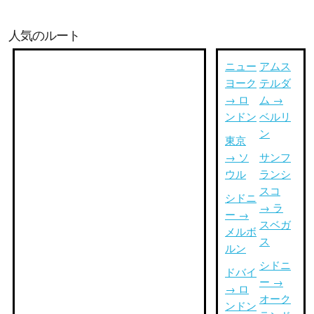
人気のルート
ニュー
アムス
ヨーク
テルダ
→ ロ
ム →
ンドン
ベルリ
ン
東京
→ ソ
サンフ
ウル
ランシ
スコ
シドニ
→ ラ
ー →
スベガ
メルボ
ス
ルン
シドニ
ドバイ
ー →
→ ロ
オーク
ンドン