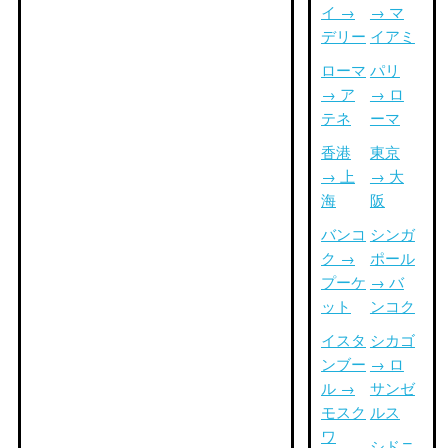
イ →
→ マ
デリー
イアミ
ローマ
パリ
→ ア
→ ロ
テネ
ーマ
香港
東京
→ 上
→ 大
海
阪
バンコ
シンガ
ク →
ポール
プーケ
→ バ
ット
ンコク
イスタ
シカゴ
ンブー
→ ロ
ル →
サンゼ
モスク
ルス
ワ
シドニ