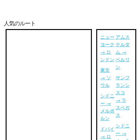
人気のルート
ニュー
アムス
ヨーク
テルダ
→ ロ
ム →
ンドン
ベルリ
ン
東京
→ ソ
サンフ
ウル
ランシ
スコ
シドニ
→ ラ
ー →
スベガ
メルボ
ス
ルン
シドニ
ドバイ
ー →
→ ロ