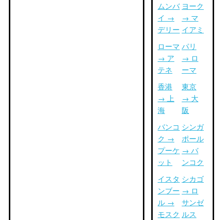
ムンバ
ヨーク
イ →
→ マ
デリー
イアミ
ローマ
パリ
→ ア
→ ロ
テネ
ーマ
香港
東京
→ 上
→ 大
海
阪
バンコ
シンガ
ク →
ポール
プーケ
→ バ
ット
ンコク
イスタ
シカゴ
ンブー
→ ロ
ル →
サンゼ
モスク
ルス