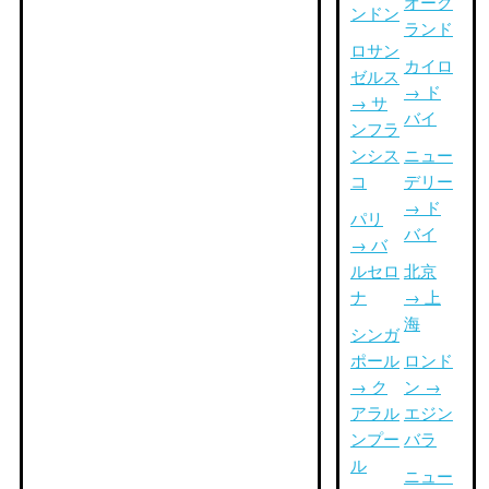
オーク
ンドン
ランド
ロサン
カイロ
ゼルス
→ ド
→ サ
バイ
ンフラ
ンシス
ニュー
コ
デリー
→ ド
パリ
バイ
→ バ
ルセロ
北京
ナ
→ 上
海
シンガ
ポール
ロンド
→ ク
ン →
アラル
エジン
ンプー
バラ
ル
ニュー