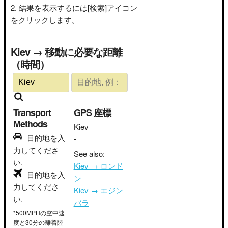
結果を表示するには[検索]アイコン
をクリックします。
Kiev → 移動に必要な距離
（時間）
Transport
GPS 座標
Methods
Kiev
目的地を入
-
力してくださ
See also:
い.
Kiev → ロンド
目的地を入
ン
力してくださ
Kiev → エジン
い.
バラ
*500MPHの空中速
度と30分の離着陸