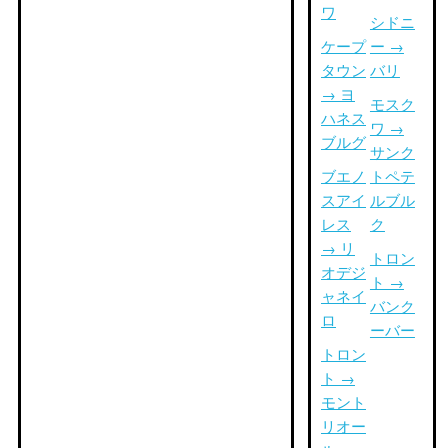
ワ
シドニ
ケープ
ー →
タウン
バリ
→ ヨ
モスク
ハネス
ワ →
ブルグ
サンク
ブエノ
トペテ
スアイ
ルブル
レス
ク
→ リ
トロン
オデジ
ト →
ャネイ
バンク
ロ
ーバー
トロン
ト →
モント
リオー