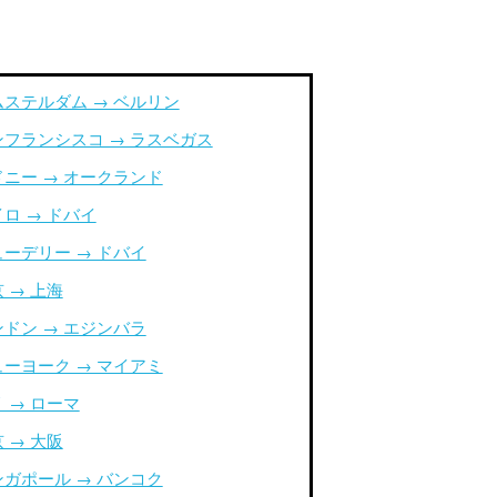
ムステルダム → ベルリン
ンフランシスコ → ラスベガス
ドニー → オークランド
ロ → ドバイ
ューデリー → ドバイ
 → 上海
ンドン → エジンバラ
ューヨーク → マイアミ
 → ローマ
 → 大阪
ンガポール → バンコク