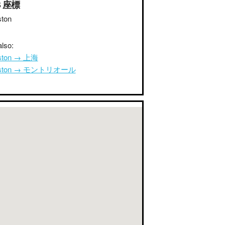
S 座標
ston
lso:
ston → 上海
gston → モントリオール