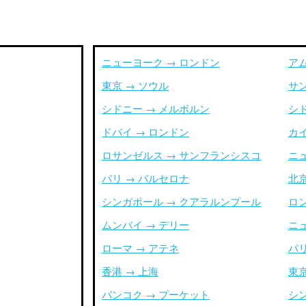
ニューヨーク → ロンドン
ア
東京 → ソウル
サ
シドニー → メルボルン
シ
ドバイ → ロンドン
カイ
ロサンゼルス → サンフランシスコ
ニ
パリ → バルセロナ
北京
シンガポール → クアラルンプール
ロ
ムンバイ → デリー
ニ
ローマ → アテネ
パリ
香港 → 上海
東京
バンコク → プーケット
シ