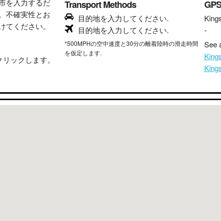
市を入力するだ
Transport Methods
GP
。不確実性とお
目的地を入力してください.
King
けてください。
目的地を入力してください.
-
*500MPHの空中速度と30分の離着陸時の滑走時間
See a
を仮定します.
King
クリックします。
Kin