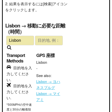
結果を表示するには[検索]アイコン
をクリックします。
Lisbon → 移動に必要な距離
（時間）
Transport
GPS 座標
Methods
Lisbon
目的地を入
-
力してくださ
See also:
い.
Lisbon → ヨハ
目的地を入
ネスブルグ
力してくださ
Lisbon → マイ
い.
アミ
*500MPHの空中速
度と30分の離着陸