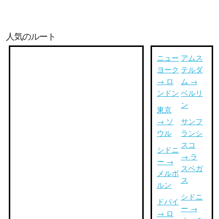
人気のルート
ニュー
アムス
ヨーク
テルダ
→ ロ
ム →
ンドン
ベルリ
ン
東京
→ ソ
サンフ
ウル
ランシ
スコ
シドニ
→ ラ
ー →
スベガ
メルボ
ス
ルン
シドニ
ドバイ
ー →
→ ロ