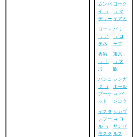
ムンバ
ヨーク
イ →
→ マ
デリー
イアミ
ローマ
パリ
→ ア
→ ロ
テネ
ーマ
香港
東京
→ 上
→ 大
海
阪
バンコ
シンガ
ク →
ポール
プーケ
→ バ
ット
ンコク
イスタ
シカゴ
ンブー
→ ロ
ル →
サンゼ
モスク
ルス