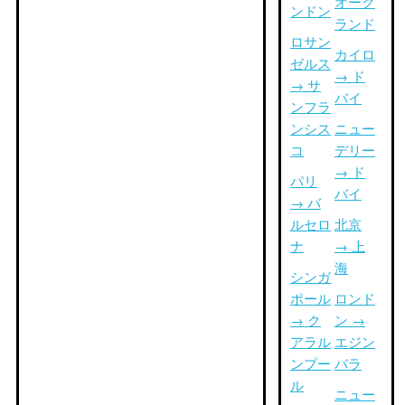
オーク
ンドン
ランド
ロサン
カイロ
ゼルス
→ ド
→ サ
バイ
ンフラ
ンシス
ニュー
コ
デリー
→ ド
パリ
バイ
→ バ
ルセロ
北京
ナ
→ 上
海
シンガ
ポール
ロンド
→ ク
ン →
アラル
エジン
ンプー
バラ
ル
ニュー