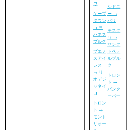
ワ
シドニ
ケープ
ー →
タウン
バリ
→ ヨ
モスク
ハネス
ワ →
ブルグ
サンク
ブエノ
トペテ
スアイ
ルブル
レス
ク
→ リ
トロン
オデジ
ト →
ャネイ
バンク
ロ
ーバー
トロン
ト →
モント
リオー