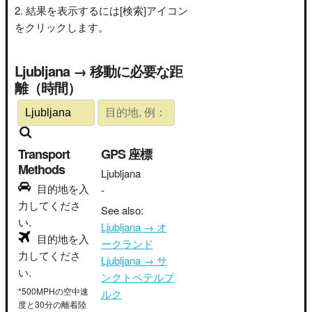
結果を表示するには[検索]アイコン
をクリックします。
Ljubljana → 移動に必要な距
離（時間）
Transport
GPS 座標
Methods
Ljubljana
目的地を入
-
力してくださ
See also:
い.
Ljubljana → オ
目的地を入
ークランド
力してくださ
Ljubljana → サ
い.
ンクトペテルブ
*500MPHの空中速
ルク
度と30分の離着陸