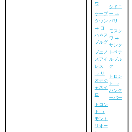
ワ
シドニ
ケープ
ー →
タウン
バリ
→ ヨ
モスク
ハネス
ワ →
ブルグ
サンク
ブエノ
トペテ
スアイ
ルブル
レス
ク
→ リ
トロン
オデジ
ト →
ャネイ
バンク
ロ
ーバー
トロン
ト →
モント
リオー