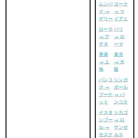
ムンバ
ヨーク
イ →
→ マ
デリー
イアミ
ローマ
パリ
→ ア
→ ロ
テネ
ーマ
香港
東京
→ 上
→ 大
海
阪
バンコ
シンガ
ク →
ポール
プーケ
→ バ
ット
ンコク
イスタ
シカゴ
ンブー
→ ロ
ル →
サンゼ
モスク
ルス