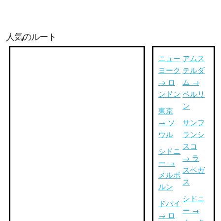
人気のルート
ニュー
アムス
ヨーク
テルダ
→ ロ
ム →
ンドン
ベルリ
ン
東京
→ ソ
サンフ
ウル
ランシ
スコ
シドニ
→ ラ
ー →
スベガ
メルボ
ス
ルン
シドニ
ドバイ
ー →
→ ロ