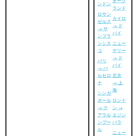
オーク
ンドン
ランド
ロサン
カイロ
ゼルス
→ ド
→ サ
バイ
ンフラ
ンシス
ニュー
コ
デリー
→ ド
パリ
バイ
→ バ
ルセロ
北京
ナ
→ 上
海
シンガ
ポール
ロンド
→ ク
ン →
アラル
エジン
ンプー
バラ
ル
ニュー