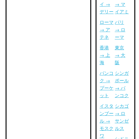
イ →
→ マ
デリー
イアミ
ローマ
パリ
→ ア
→ ロ
テネ
ーマ
香港
東京
→ 上
→ 大
海
阪
バンコ
シンガ
ク →
ポール
プーケ
→ バ
ット
ンコク
イスタ
シカゴ
ンブー
→ ロ
ル →
サンゼ
モスク
ルス
ワ
シドニ