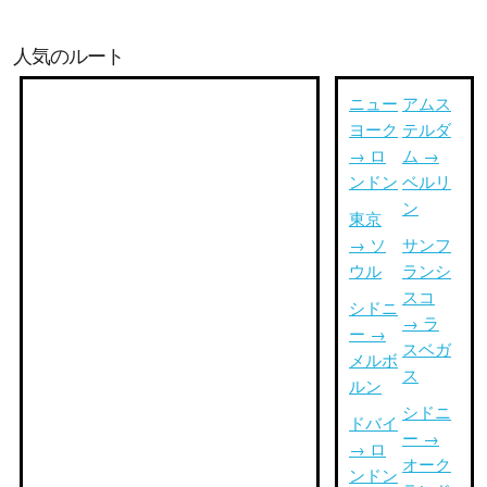
人気のルート
ニュー
アムス
ヨーク
テルダ
→ ロ
ム →
ンドン
ベルリ
ン
東京
→ ソ
サンフ
ウル
ランシ
スコ
シドニ
→ ラ
ー →
スベガ
メルボ
ス
ルン
シドニ
ドバイ
ー →
→ ロ
オーク
ンドン