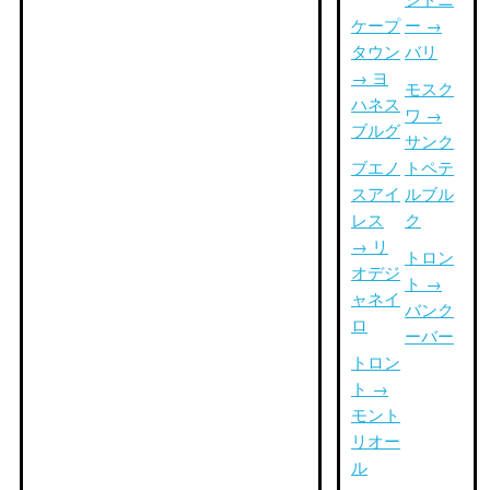
ケープ
ー →
タウン
バリ
→ ヨ
モスク
ハネス
ワ →
ブルグ
サンク
ブエノ
トペテ
スアイ
ルブル
レス
ク
→ リ
トロン
オデジ
ト →
ャネイ
バンク
ロ
ーバー
トロン
ト →
モント
リオー
ル