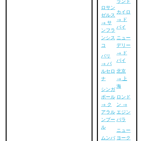
ランド
ロサン
カイロ
ゼルス
→ ド
→ サ
バイ
ンフラ
ンシス
ニュー
コ
デリー
→ ド
パリ
バイ
→ バ
ルセロ
北京
ナ
→ 上
海
シンガ
ポール
ロンド
→ ク
ン →
アラル
エジン
ンプー
バラ
ル
ニュー
ムンバ
ヨーク