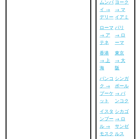
ムンバ
ヨーク
イ →
→ マ
デリー
イアミ
ローマ
パリ
→ ア
→ ロ
テネ
ーマ
香港
東京
→ 上
→ 大
海
阪
バンコ
シンガ
ク →
ポール
プーケ
→ バ
ット
ンコク
イスタ
シカゴ
ンブー
→ ロ
ル →
サンゼ
モスク
ルス