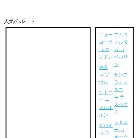
人気のルート
ニュー
アムス
ヨーク
テルダ
→ ロ
ム →
ンドン
ベルリ
ン
東京
→ ソ
サンフ
ウル
ランシ
スコ
シドニ
→ ラ
ー →
スベガ
メルボ
ス
ルン
シドニ
ドバイ
ー →
→ ロ
オーク