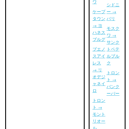
ワ
シドニ
ケープ
ー →
タウン
バリ
→ ヨ
モスク
ハネス
ワ →
ブルグ
サンク
ブエノ
トペテ
スアイ
ルブル
レス
ク
→ リ
トロン
オデジ
ト →
ャネイ
バンク
ロ
ーバー
トロン
ト →
モント
リオー
ル