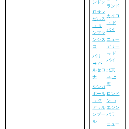
ンドン
ランド
ロサン
カイロ
ゼルス
→ ド
→ サ
バイ
ンフラ
ンシス
ニュー
コ
デリー
→ ド
パリ
バイ
→ バ
ルセロ
北京
ナ
→ 上
海
シンガ
ポール
ロンド
→ ク
ン →
アラル
エジン
ンプー
バラ
ル
ニュー